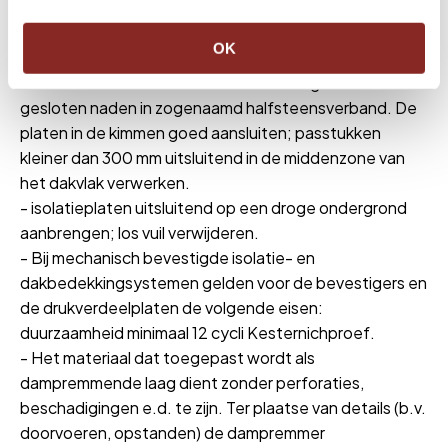
uitgesloten. Nat geworden isolatie altijd verwijderen.
Bij langdurige opslag maatregelen treffen tegen
OK
weersinvloeden zoals zonbestraling en vochtinsluiting.
- Pir afschotisolatie 40-50mm aanbrengen met
gesloten naden in zogenaamd halfsteensverband. De
platen in de kimmen goed aansluiten; passtukken
kleiner dan 300 mm uitsluitend in de middenzone van
het dakvlak verwerken.
- isolatieplaten uitsluitend op een droge ondergrond
aanbrengen; los vuil verwijderen.
- Bij mechanisch bevestigde isolatie- en
dakbedekkingsystemen gelden voor de bevestigers en
de drukverdeelplaten de volgende eisen:
duurzaamheid minimaal 12 cycli Kesternichproef.
- Het materiaal dat toegepast wordt als
dampremmende laag dient zonder perforaties,
beschadigingen e.d. te zijn. Ter plaatse van details (b.v.
doorvoeren, opstanden) de dampremmer