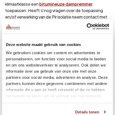
klimaatklasse een
bitumineuze dampremmer
toepassen. Heeft U nog vragen over de toepassing
en/of verwerking van de Pir isolatie neem contact met
ons op. De cacheerlaag van deze pir plaat is geschikt
voor volledige verlijming van
Epdm dakbedekking. De
platen Pir zijn ook leverbaar met de diktes:
30-40 mm
Rd 1,55
/
50-60 mm Rd 2,50
/
60-70 mm Rd 2,95 /
Deze website maakt gebruik van cookies
70-80 mm Rd 3,40 / 80-90 mm Rd 3,85 / 90-100 mm
We gebruiken cookies om content en advertenties te
Rd 4,30 / 100-110 mm Rd 4,75 en 110-120 mm Rd 5,20.
personaliseren, om functies voor social media te bieden
en om ons websiteverkeer te analyseren. Ook delen we
Verwerking en opslag afschotisolatie
informatie over uw gebruik van onze site met onze
partners voor social media, adverteren en analyse. Deze
- Platen Pir afschotisolatie 40-50mm verlijmen of
partners kunnen deze gegevens combineren met andere
mechanisch bevestigen. Verder volgens
informatie die u aan ze heeft verstrekt of die ze hebben
verwerkingsvoorschriften fabrikant.
verzameld op basis van uw gebruik van hun services.
- de isolatieplaten droog en vrij van de ondergrond
opslaan/verwerken en ook dusdanige maatregelen
treffen, dat tijdens en na applicatie vochtinsluiting is
Details tonen