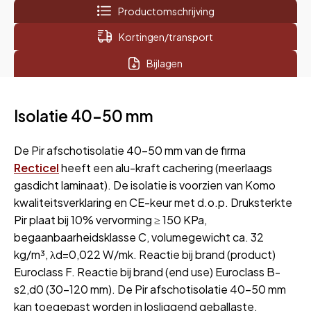
|
Productomschrijving
Recticel
Silver
Kortingen/transport
A
|
Bijlagen
afm.
1200x1200
mm
Isolatie 40-50 mm
|
Rd
2,00
De Pir afschotisolatie 40-50 mm van de firma
aantal
Recticel
heeft een alu-kraft cachering (meerlaags
gasdicht laminaat). De isolatie is voorzien van Komo
kwaliteitsverklaring en CE-keur met d.o.p. Druksterkte
Pir plaat bij 10% vervorming ≥ 150 KPa,
begaanbaarheidsklasse C, volumegewicht ca. 32
kg/m³, λd=0,022 W/mk. Reactie bij brand (product)
Euroclass F. Reactie bij brand (end use) Euroclass B-
s2,d0 (30-120 mm). De Pir afschotisolatie 40-50 mm
kan toegepast worden in losliggend geballaste,