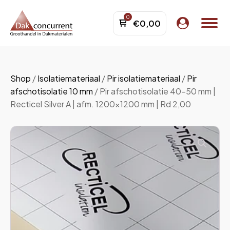
€
0,00
menu
Shop
/
Isolatiemateriaal
/
Pir isolatiemateriaal
/
Pir
menu
afschotisolatie 10 mm
/ Pir afschotisolatie 40-50 mm |
menu
Recticel Silver A | afm. 1200x1200 mm | Rd 2,00
menu
menu
menu
menu