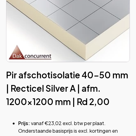
menu
menu
menu
menu
menu
Pir afschotisolatie 40-50 mm
| Recticel Silver A | afm.
menu
menu
1200x1200 mm | Rd 2,00
Prijs:
vanaf €23,02 excl. btw per plaat.
Onderstaande basisprijs is excl. kortingen en