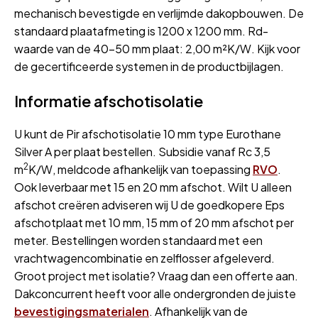
mechanisch bevestigde en verlijmde dakopbouwen. De
standaard plaatafmeting is 1200 x 1200 mm. Rd-
waarde van de 40-50 mm plaat: 2,00 m²K/W. Kijk voor
de gecertificeerde systemen in de productbijlagen.
Informatie afschotisolatie
U kunt de Pir afschotisolatie 10 mm type Eurothane
Silver A per plaat bestellen. Subsidie vanaf Rc 3,5
2
m
K/W, meldcode afhankelijk van toepassing
RVO
.
Ook leverbaar met 15 en 20 mm afschot. Wilt U alleen
afschot creëren adviseren wij U de goedkopere Eps
afschotplaat met
10 mm
,
15 mm
of
20 mm
afschot per
meter. Bestellingen worden standaard met een
vrachtwagencombinatie en zelflosser afgeleverd.
Groot project met isolatie? Vraag dan een offerte aan.
Dakconcurrent heeft voor alle ondergronden de juiste
bevestigingsmaterialen
. Afhankelijk van de