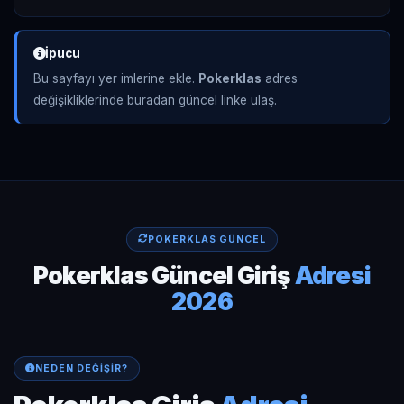
İpucu
Bu sayfayı yer imlerine ekle.
Pokerklas
adres
değişikliklerinde buradan güncel linke ulaş.
POKERKLAS GÜNCEL
Pokerklas Güncel Giriş
Adresi
2026
NEDEN DEĞIŞIR?