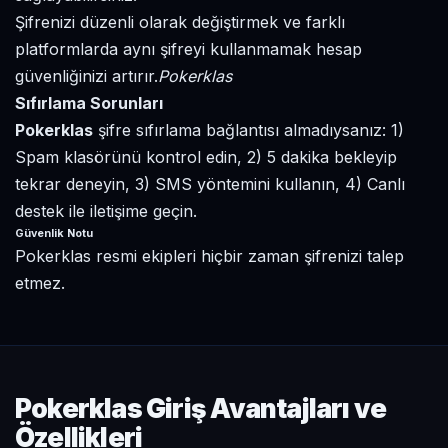
Şifrenizi düzenli olarak değiştirmek ve farklı
platformlarda aynı şifreyi kullanmamak hesap
güvenliğinizi artırır.
Pokerklas
Sıfırlama Sorunları
Pokerklas
şifre sıfırlama bağlantısı almadıysanız: 1)
Spam klasörünü kontrol edin, 2) 5 dakika bekleyip
tekrar deneyin, 3) SMS yöntemini kullanın, 4) Canlı
destek ile iletişime geçin.
Güvenlik Notu
Pokerklas resmi ekipleri hiçbir zaman şifrenizi talep
etmez.
Pokerklas Giriş Avantajları ve
Özellikleri