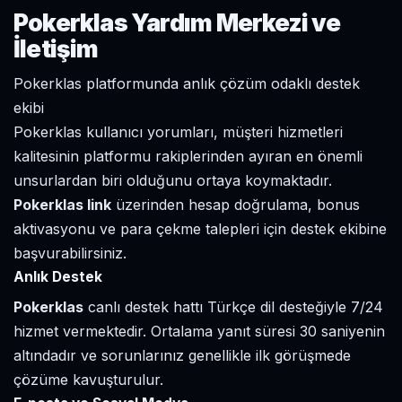
Pokerklas Yardım Merkezi ve
İletişim
Pokerklas platformunda anlık çözüm odaklı destek
ekibi
Pokerklas kullanıcı yorumları, müşteri hizmetleri
kalitesinin platformu rakiplerinden ayıran en önemli
unsurlardan biri olduğunu ortaya koymaktadır.
Pokerklas link
üzerinden hesap doğrulama, bonus
aktivasyonu ve para çekme talepleri için destek ekibine
başvurabilirsiniz.
Anlık Destek
Pokerklas
canlı destek hattı Türkçe dil desteğiyle 7/24
hizmet vermektedir. Ortalama yanıt süresi 30 saniyenin
altındadır ve sorunlarınız genellikle ilk görüşmede
çözüme kavuşturulur.