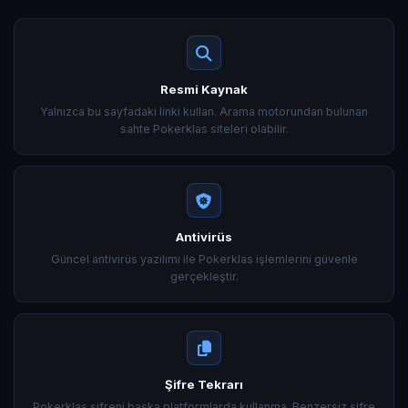
Resmi Kaynak
Yalnızca bu sayfadaki linki kullan. Arama motorundan bulunan
sahte Pokerklas siteleri olabilir.
Antivirüs
Güncel antivirüs yazılımı ile Pokerklas işlemlerini güvenle
gerçekleştir.
Şifre Tekrarı
Pokerklas şifreni başka platformlarda kullanma. Benzersiz şifre