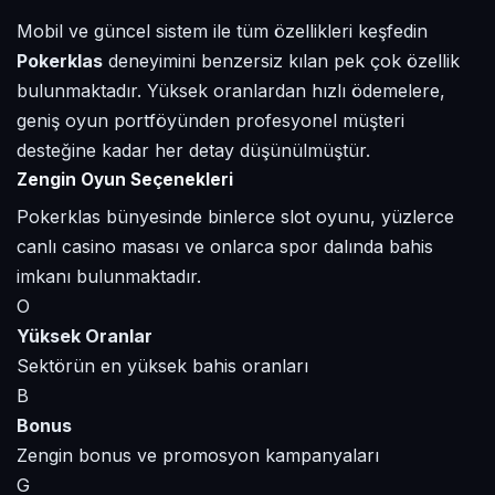
Mobil ve güncel sistem ile tüm özellikleri keşfedin
Pokerklas
deneyimini benzersiz kılan pek çok özellik
bulunmaktadır. Yüksek oranlardan hızlı ödemelere,
geniş oyun portföyünden profesyonel müşteri
desteğine kadar her detay düşünülmüştür.
Zengin Oyun Seçenekleri
Pokerklas bünyesinde binlerce slot oyunu, yüzlerce
canlı casino masası ve onlarca spor dalında bahis
imkanı bulunmaktadır.
O
Yüksek Oranlar
Sektörün en yüksek bahis oranları
B
Bonus
Zengin bonus ve promosyon kampanyaları
G