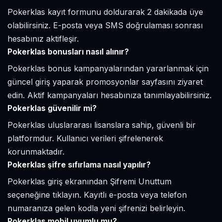
Pokerklas kayıt formunu doldurarak 2 dakikada üye
olabilirsiniz. E-posta veya SMS doğrulaması sonrası
hesabınız aktifleşir.
Pokerklas bonusları nasıl alınır?
Pokerklas bonus kampanyalarından yararlanmak için
güncel giriş yaparak promosyonlar sayfasını ziyaret
edin. Aktif kampanyaları hesabınıza tanımlayabilirsiniz.
Pokerklas güvenilir mi?
Pokerklas uluslararası lisanslara sahip, güvenli bir
platformdur. Kullanıcı verileri şifrelenerek
korunmaktadır.
Pokerklas şifre sıfırlama nasıl yapılır?
Pokerklas giriş ekranından Şifremi Unuttum
seçeneğine tıklayın. Kayıtlı e-posta veya telefon
numaranıza gelen kodla yeni şifrenizi belirleyin.
Pokerklas mobil uyumlu mu?