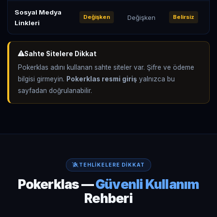
Sosyal Medya
Değişken
Değişken
Belirsiz
Linkleri
Sahte Sitelere Dikkat
Pokerklas adını kullanan sahte siteler var. Şifre ve ödeme
bilgisi girmeyin.
Pokerklas resmi giriş
yalnızca bu
sayfadan doğrulanabilir.
TEHLIKELERE DIKKAT
Pokerklas —
Güvenli Kullanım
Rehberi