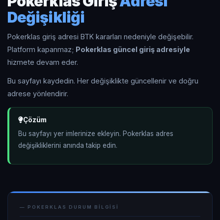
Pokerklas Giriş
Adresi
Değişikliği
Pokerklas giriş adresi BTK kararları nedeniyle değişebilir.
Platform kapanmaz;
Pokerklas güncel giriş adresiyle
hizmete devam eder.
Bu sayfayı kaydedin. Her değişiklikte güncellenir ve doğru
adrese yönlendirir.
Çözüm
Bu sayfayı yer imlerinize ekleyin. Pokerklas adres
değişikliklerini anında takip edin.
— POKERKLAS DURUM BILGISI