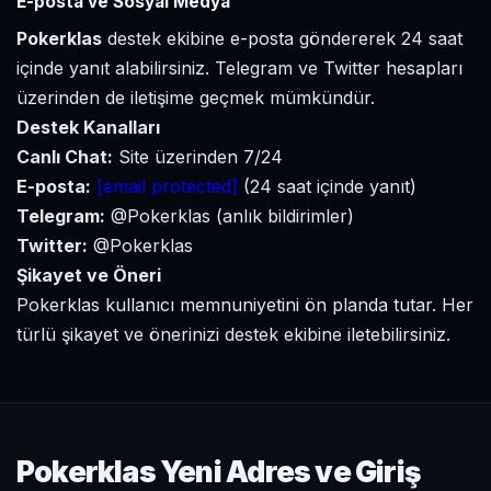
E-posta ve Sosyal Medya
Pokerklas
destek ekibine e-posta göndererek 24 saat
içinde yanıt alabilirsiniz. Telegram ve Twitter hesapları
üzerinden de iletişime geçmek mümkündür.
Destek Kanalları
Canlı Chat:
Site üzerinden 7/24
E-posta:
[email protected]
(24 saat içinde yanıt)
Telegram:
@Pokerklas (anlık bildirimler)
Twitter:
@Pokerklas
Şikayet ve Öneri
Pokerklas kullanıcı memnuniyetini ön planda tutar. Her
türlü şikayet ve önerinizi destek ekibine iletebilirsiniz.
Pokerklas Yeni Adres ve Giriş