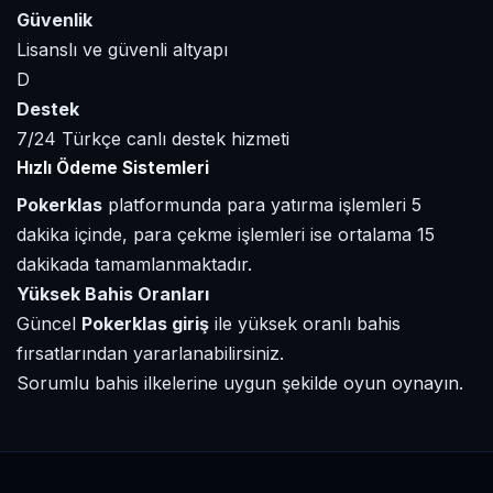
Güvenlik
Lisanslı ve güvenli altyapı
D
Destek
7/24 Türkçe canlı destek hizmeti
Hızlı Ödeme Sistemleri
Pokerklas
platformunda para yatırma işlemleri 5
dakika içinde, para çekme işlemleri ise ortalama 15
dakikada tamamlanmaktadır.
Yüksek Bahis Oranları
Güncel
Pokerklas giriş
ile yüksek oranlı bahis
fırsatlarından yararlanabilirsiniz.
Sorumlu bahis ilkelerine uygun şekilde oyun oynayın.