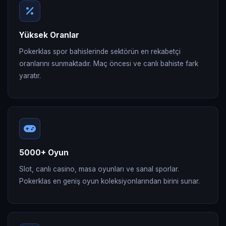
Yüksek Oranlar
Pokerklas spor bahislerinde sektörün en rekabetçi
oranlarını sunmaktadır. Maç öncesi ve canlı bahiste fark
yaratır.
5000+ Oyun
Slot, canlı casino, masa oyunları ve sanal sporlar.
Pokerklas en geniş oyun koleksiyonlarından birini sunar.