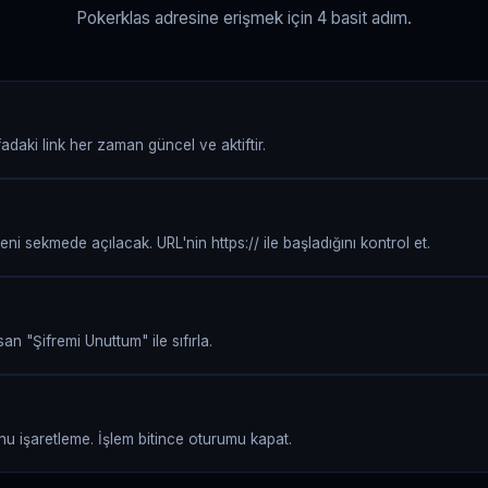
Pokerklas adresine erişmek için 4 basit adım.
fadaki link her zaman güncel ve aktiftir.
eni sekmede açılacak. URL'nin https:// ile başladığını kontrol et.
san "Şifremi Unuttum" ile sıfırla.
unu işaretleme. İşlem bitince oturumu kapat.