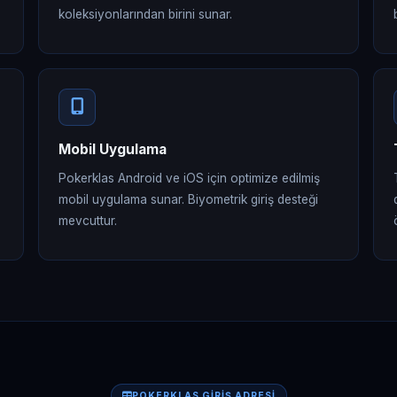
koleksiyonlarından birini sunar.
Mobil Uygulama
Pokerklas Android ve iOS için optimize edilmiş
mobil uygulama sunar. Biyometrik giriş desteği
mevcuttur.
POKERKLAS GIRIŞ ADRESI