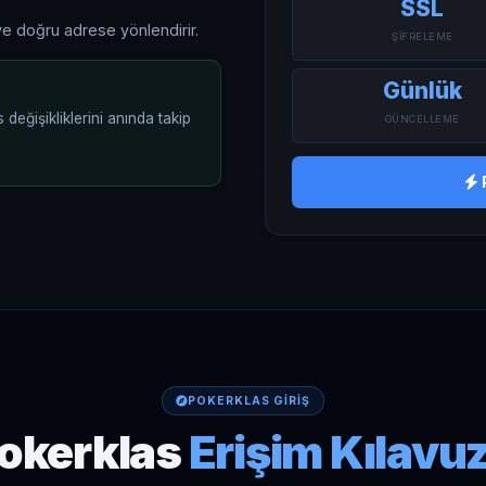
SSL
ve doğru adrese yönlendirir.
ŞIFRELEME
Günlük
değişikliklerini anında takip
GÜNCELLEME
POKERKLAS GIRIŞ
okerklas
Erişim Kılavu