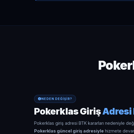
Poker
NEDEN DEĞIŞIR?
Pokerklas Giriş
Adresi 
Pokerklas giriş adresi BTK kararları nedeniyle değ
Pokerklas güncel giriş adresiyle
hizmete deva