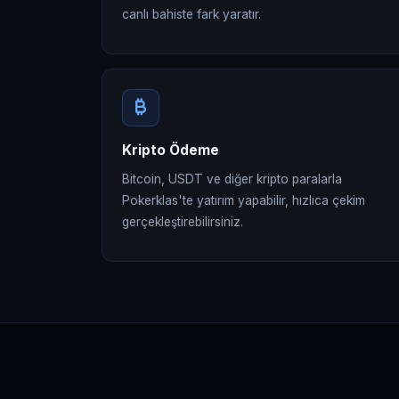
canlı bahiste fark yaratır.
Kripto Ödeme
Bitcoin, USDT ve diğer kripto paralarla
Pokerklas'te yatırım yapabilir, hızlıca çekim
gerçekleştirebilirsiniz.