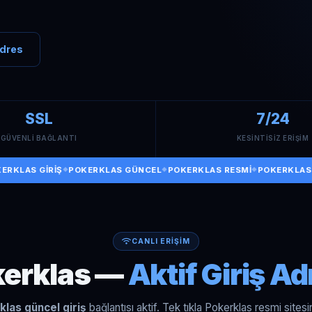
dres
SSL
7/24
GÜVENLI BAĞLANTI
KESINTISIZ ERIŞIM
AS GIRIŞ
POKERKLAS GÜNCEL
POKERKLAS RESMI
POKERKLAS GÜN
CANLI ERIŞIM
kerklas —
Aktif Giriş Ad
klas güncel giriş
bağlantısı aktif. Tek tıkla Pokerklas resmi sitesi