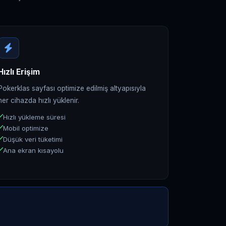
Hızlı Erişim
Pokerklas sayfası optimize edilmiş altyapısıyla
her cihazda hızlı yüklenir.
Hızlı yükleme süresi
Mobil optimize
Düşük veri tüketimi
Ana ekran kısayolu