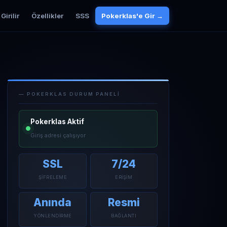
Girilir
Özellikler
SSS
Pokerklas'e Gir →
— POKERKLAS DURUM PANELI
Pokerklas Aktif
Giriş adresi çalışıyor
SSL
7/24
ŞIFRELEME
ERIŞIM
Anında
Resmi
YÖNLENDIRME
BAĞLANTI