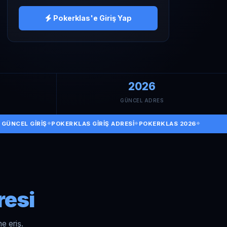
Pokerklas'e Giriş Yap
2026
GÜNCEL ADRES
CEL GIRIŞ
POKERKLAS GIRIŞ ADRESI
POKERKLAS 2026
resi
ne eriş.