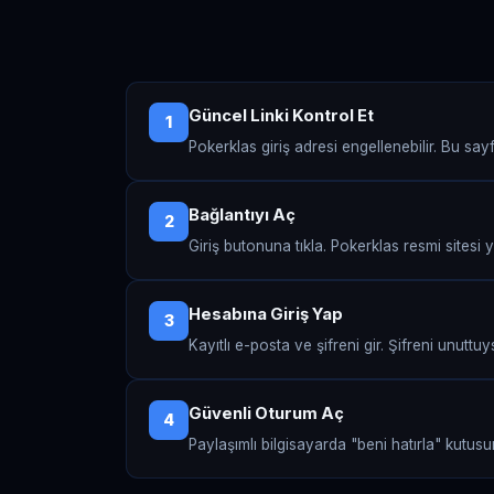
Güncel Linki Kontrol Et
1
Pokerklas giriş adresi engellenebilir. Bu say
Bağlantıyı Aç
2
Giriş butonuna tıkla. Pokerklas resmi sitesi y
Hesabına Giriş Yap
3
Kayıtlı e-posta ve şifreni gir. Şifreni unuttuy
Güvenli Oturum Aç
4
Paylaşımlı bilgisayarda "beni hatırla" kutus