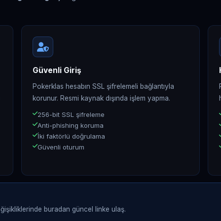
Güvenli Giriş
Pokerklas hesabın SSL şifrelemeli bağlantıyla
i
korunur. Resmi kaynak dışında işlem yapma.
256-bit SSL şifreleme
Anti-phishing koruma
İki faktörlü doğrulama
Güvenli oturum
işikliklerinde buradan güncel linke ulaş.