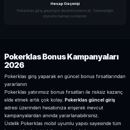
Hesap Geçmişi
Pokerklas giriş geçmişini düzenli kontrol et. Tanımadığın
oturumu hemen sonlandır.
Pokerklas Bonus Kampanyaları
2026
Pokerklas giriş yaparak en güncel bonus fırsatlarından
yararlanın
Pokerklas yatırımsız bonus fırsatları ile risksiz kazanç
elde etmek artık çok kolay.
Pokerklas güncel giriş
adresi üzerinden hesabınıza erişerek mevcut
kampanyalardan anında yararlanabilirsiniz.
Üstelik Pokerklas mobil uyumlu yapısı sayesinde tüm