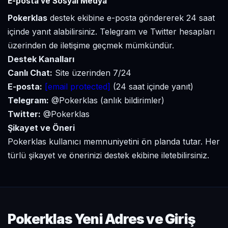
E-posta ve Sosyal Medya
Pokerklas
destek ekibine e-posta göndererek 24 saat
içinde yanıt alabilirsiniz. Telegram ve Twitter hesapları
üzerinden de iletişime geçmek mümkündür.
Destek Kanalları
Canlı Chat:
Site üzerinden 7/24
E-posta:
[email protected]
(24 saat içinde yanıt)
Telegram:
@Pokerklas (anlık bildirimler)
Twitter:
@Pokerklas
Şikayet ve Öneri
Pokerklas kullanıcı memnuniyetini ön planda tutar. Her
türlü şikayet ve önerinizi destek ekibine iletebilirsiniz.
Pokerklas Yeni Adres ve Giriş