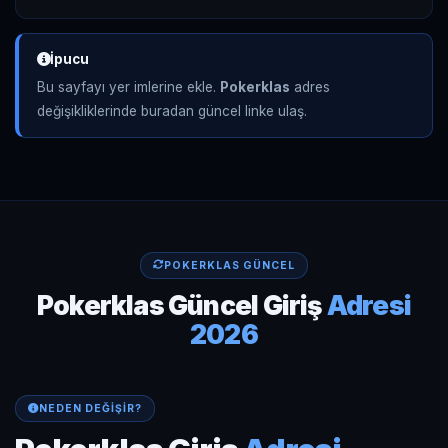
İpucu
Bu sayfayı yer imlerine ekle.
Pokerklas
adres
değişikliklerinde buradan güncel linke ulaş.
POKERKLAS GÜNCEL
Pokerklas Güncel Giriş
Adresi
2026
NEDEN DEĞIŞIR?