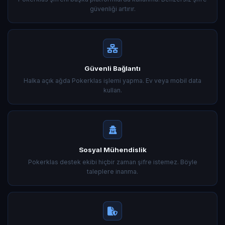
güvenliği artırır.
Güvenli Bağlantı
Halka açık ağda Pokerklas işlemi yapma. Ev veya mobil data
kullan.
Sosyal Mühendislik
Pokerklas destek ekibi hiçbir zaman şifre istemez. Böyle
taleplere inanma.