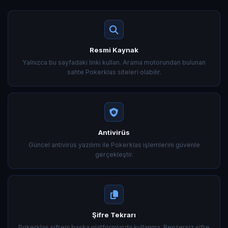
Resmi Kaynak
Yalnızca bu sayfadaki linki kullan. Arama motorundan bulunan
sahte Pokerklas siteleri olabilir.
Antivirüs
Güncel antivirüs yazılımı ile Pokerklas işlemlerini güvenle
gerçekleştir.
Şifre Tekrarı
Pokerklas şifreni başka platformlarda kullanma. Benzersiz şifre