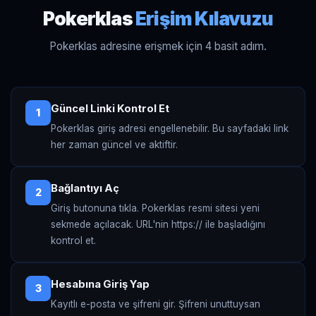
Pokerklas
Erişim Kılavuzu
Pokerklas adresine erişmek için 4 basit adım.
Güncel Linki Kontrol Et
1
Pokerklas giriş adresi engellenebilir. Bu sayfadaki link
her zaman güncel ve aktiftir.
Bağlantıyı Aç
2
Giriş butonuna tıkla. Pokerklas resmi sitesi yeni
sekmede açılacak. URL'nin https:// ile başladığını
kontrol et.
Hesabına Giriş Yap
3
Kayıtlı e-posta ve şifreni gir. Şifreni unuttuysan