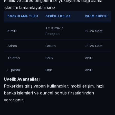
Kimlik ve adres belgelerinizi yükleyerek doğrulama
işlemini tamamlayabilirsiniz.
DOĞRULAMA TÜRÜ
GEREKLI BELGE
İŞLEM SÜRESI
TC Kimlik /
Kimlik
12-24 Saat
Pasaport
Adres
Fatura
12-24 Saat
Telefon
SMS
Anlık
E-posta
Link
Anlık
Üyelik Avantajları
Pokerklas giriş yapan kullanıcılar; mobil erişim, hızlı
banka işlemleri ve güncel bonus fırsatlarından
yararlanır.