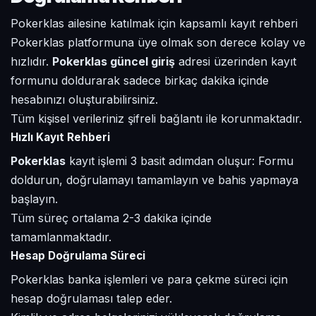
Pokerklas ailesine katılmak için kapsamlı kayıt rehberi
Pokerklas platformuna üye olmak son derece kolay ve
hızlıdır.
Pokerklas güncel giriş
adresi üzerinden kayıt
formunu doldurarak sadece birkaç dakika içinde
hesabınızı oluşturabilirsiniz.
Tüm kişisel verileriniz şifreli bağlantı ile korunmaktadır.
Hızlı Kayıt Rehberi
Pokerklas
kayıt işlemi 3 basit adımdan oluşur: Formu
doldurun, doğrulamayı tamamlayın ve bahis yapmaya
başlayın.
Tüm süreç ortalama 2-3 dakika içinde
tamamlanmaktadır.
Hesap Doğrulama Süreci
Pokerklas banka işlemleri ve para çekme süreci için
hesap doğrulaması talep eder.