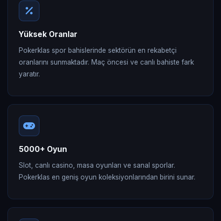
Yüksek Oranlar
Pokerklas spor bahislerinde sektörün en rekabetçi
oranlarını sunmaktadır. Maç öncesi ve canlı bahiste fark
yaratır.
5000+ Oyun
Slot, canlı casino, masa oyunları ve sanal sporlar.
Pokerklas en geniş oyun koleksiyonlarından birini sunar.