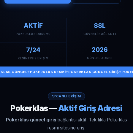
AKTİF
SSL
POKERKLAS DURUMU
GÜVENLI BAĞLANTI
2026
7/24
GÜNCEL ADRES
KESINTISIZ ERIŞIM
LAS GÜNCEL
POKERKLAS RESMI
POKERKLAS GÜNCEL GIRIŞ
POKERK
CANLI ERIŞIM
Pokerklas —
Aktif Giriş Adresi
Pokerklas güncel giriş
bağlantısı aktif. Tek tıkla Pokerklas
resmi sitesine eriş.