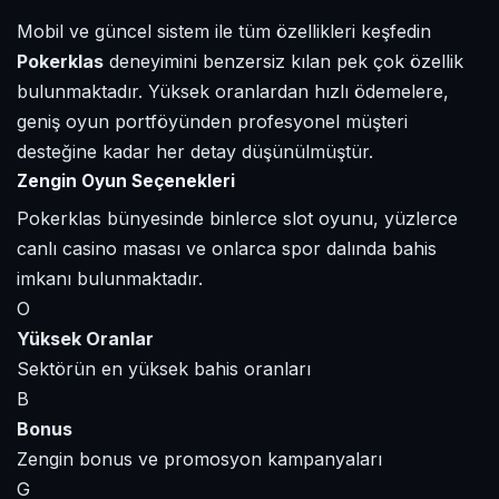
Mobil ve güncel sistem ile tüm özellikleri keşfedin
Pokerklas
deneyimini benzersiz kılan pek çok özellik
bulunmaktadır. Yüksek oranlardan hızlı ödemelere,
geniş oyun portföyünden profesyonel müşteri
desteğine kadar her detay düşünülmüştür.
Zengin Oyun Seçenekleri
Pokerklas bünyesinde binlerce slot oyunu, yüzlerce
canlı casino masası ve onlarca spor dalında bahis
imkanı bulunmaktadır.
O
Yüksek Oranlar
Sektörün en yüksek bahis oranları
B
Bonus
Zengin bonus ve promosyon kampanyaları
G