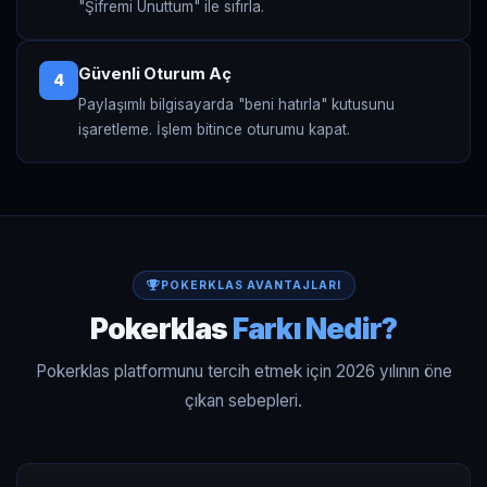
"Şifremi Unuttum" ile sıfırla.
Güvenli Oturum Aç
4
Paylaşımlı bilgisayarda "beni hatırla" kutusunu
işaretleme. İşlem bitince oturumu kapat.
POKERKLAS AVANTAJLARI
Pokerklas
Farkı Nedir?
Pokerklas platformunu tercih etmek için 2026 yılının öne
çıkan sebepleri.