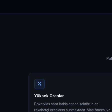
Pok
Yüksek Oranlar
Pokerklas spor bahislerinde sektörün en
rekabetçi oranlarını sunmaktadır. Maç öncesi ve