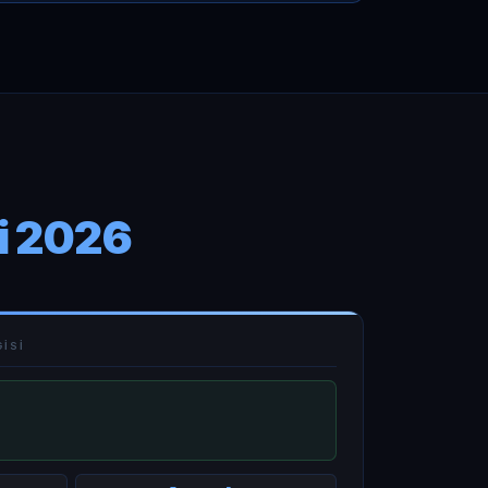
i 2026
ISI