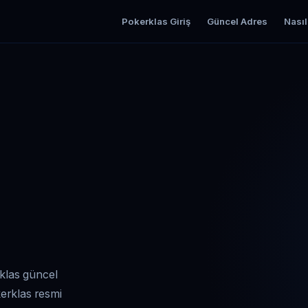
Pokerklas Giriş
Güncel Adres
Nasıl 
klas güncel
kerklas resmi