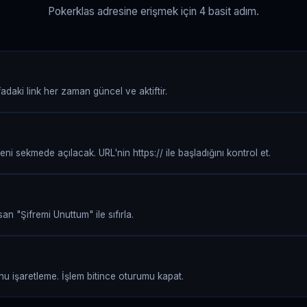
Pokerklas adresine erişmek için 4 basit adım.
fadaki link her zaman güncel ve aktiftir.
eni sekmede açılacak. URL'nin https:// ile başladığını kontrol et.
san "Şifremi Unuttum" ile sıfırla.
unu işaretleme. İşlem bitince oturumu kapat.