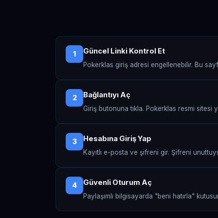
Güncel Linki Kontrol Et
1
Pokerklas giriş adresi engellenebilir. Bu say
Bağlantıyı Aç
2
Giriş butonuna tıkla. Pokerklas resmi sitesi y
Hesabına Giriş Yap
3
Kayıtlı e-posta ve şifreni gir. Şifreni unuttuy
Güvenli Oturum Aç
4
Paylaşımlı bilgisayarda "beni hatırla" kutus