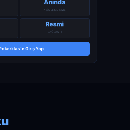
Anında
YÖNLENDIRME
Resmi
BAĞLANTI
Pokerklas'e Giriş Yap
zu