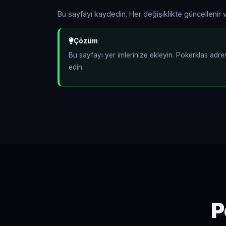
Bu sayfayı kaydedin. Her değişiklikte güncellenir 
Çözüm
Bu sayfayı yer imlerinize ekleyin. Pokerklas adres 
edin.
P