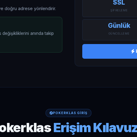
SSL
ve doğru adrese yönlendirir.
ŞIFRELEME
Günlük
değişikliklerini anında takip
GÜNCELLEME
POKERKLAS GIRIŞ
okerklas
Erişim Kılavu