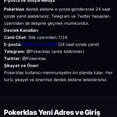
E-posta ve Sosyal Medya
Pokerklas
destek ekibine e-posta göndererek 24 saat
içinde yanıt alabilirsiniz. Telegram ve Twitter hesapları
üzerinden de iletişime geçmek mümkündür.
Destek Kanalları
Canlı Chat:
Site üzerinden 7/24
E-posta:
[email protected]
(24 saat içinde yanıt)
Telegram:
@Pokerklas (anlık bildirimler)
Twitter:
@Pokerklas
Şikayet ve Öneri
Pokerklas kullanıcı memnuniyetini ön planda tutar. Her
türlü şikayet ve önerinizi destek ekibine iletebilirsiniz.
Pokerklas Yeni Adres ve Giriş