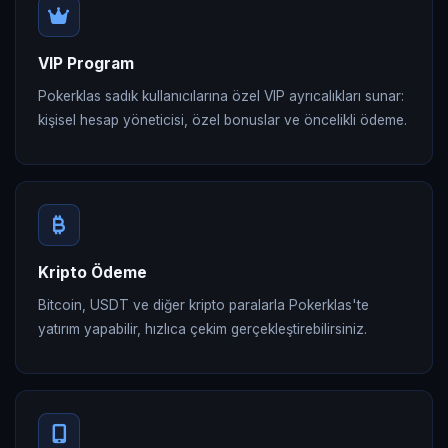
VIP Program
Pokerklas sadık kullanıcılarına özel VIP ayrıcalıkları sunar:
kişisel hesap yöneticisi, özel bonuslar ve öncelikli ödeme.
Kripto Ödeme
Bitcoin, USDT ve diğer kripto paralarla Pokerklas'te
yatırım yapabilir, hızlıca çekim gerçekleştirebilirsiniz.