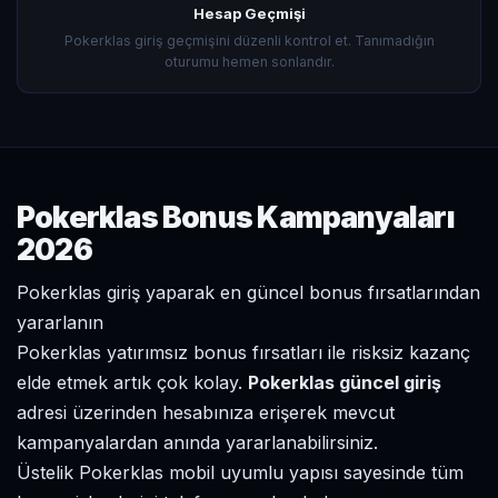
Hesap Geçmişi
Pokerklas giriş geçmişini düzenli kontrol et. Tanımadığın
oturumu hemen sonlandır.
Pokerklas Bonus Kampanyaları
2026
Pokerklas giriş yaparak en güncel bonus fırsatlarından
yararlanın
Pokerklas yatırımsız bonus fırsatları ile risksiz kazanç
elde etmek artık çok kolay.
Pokerklas güncel giriş
adresi üzerinden hesabınıza erişerek mevcut
kampanyalardan anında yararlanabilirsiniz.
Üstelik Pokerklas mobil uyumlu yapısı sayesinde tüm