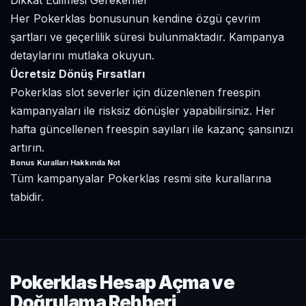
Dikkat Edilmesi Gerekenler
Her Pokerklas bonusunun kendine özgü çevrim
şartları ve geçerlilik süresi bulunmaktadır. Kampanya
detaylarını mutlaka okuyun.
Ücretsiz Dönüş Fırsatları
Pokerklas slot severler için düzenlenen freespin
kampanyaları ile risksiz dönüşler yapabilirsiniz. Her
hafta güncellenen freespin sayıları ile kazanç şansınızı
artırın.
Bonus Kuralları Hakkında Not
Tüm kampanyalar Pokerklas resmi site kurallarına
tabidir.
Pokerklas Hesap Açma ve
Doğrulama Rehberi