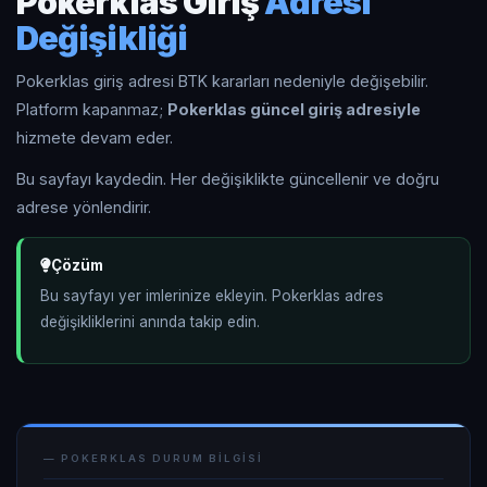
Pokerklas Giriş
Adresi
Değişikliği
Pokerklas giriş adresi BTK kararları nedeniyle değişebilir.
Platform kapanmaz;
Pokerklas güncel giriş adresiyle
hizmete devam eder.
Bu sayfayı kaydedin. Her değişiklikte güncellenir ve doğru
adrese yönlendirir.
Çözüm
Bu sayfayı yer imlerinize ekleyin. Pokerklas adres
değişikliklerini anında takip edin.
— POKERKLAS DURUM BILGISI