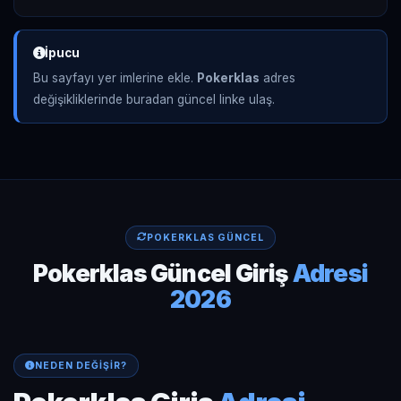
İpucu
Bu sayfayı yer imlerine ekle.
Pokerklas
adres
değişikliklerinde buradan güncel linke ulaş.
POKERKLAS GÜNCEL
Pokerklas Güncel Giriş
Adresi
2026
NEDEN DEĞIŞIR?