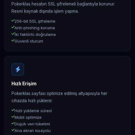
Pokerklas hesabın SSL şifrelemeli bağlantıyla korunur.
Resmi kaynak dışında işlem yapma.
256-bit SSL şifreleme
Anti-phishing koruma
İki faktörlü doğrulama
Güvenli oturum
Hızlı Erişim
Pokerklas sayfası optimize edilmiş altyapısıyla her
cihazda hızlı yüklenir.
Hızlı yükleme süresi
Mobil optimize
Düşük veri tüketimi
Ana ekran kısayolu