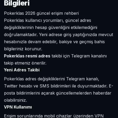
Bilgileri
Pokerklas 2026 güncel erişim rehberi
Pokerklas kullanıcı yorumları, güncel adres
değişikliklerinin hesap güvenliğini etkilemediğini
doğrulamaktadır. Yeni adrese giriş yaptığınızda mevcut
hesabınızla devam edebilir, bakiye ve geçmiş bahis
bilgileriniz korunur.
Pokerklas resmi adres
takibi için Telegram kanalını
takip etmeniz önerilir.
Yeni Adres Takibi
Pokerklas adres değişikliklerini Telegram kanalı,
Twitter hesabı ve SMS bildirimleri ile duyurmaktadır. E-
posta bildirimlerini açarak güncellemelerden haberdar
olabilirsiniz.
VPN Kullanımı
Erişim sorunlarında mobil cihazlar üzerinden VPN