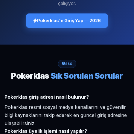
çalışıyor.
Pokerklas'e Giriş Yap — 2026
SSS
Pokerklas
Sık Sorulan Sorular
Pokerklas giriş adresi nasıl bulunur?
Pokerklas resmi sosyal medya kanallarını ve güvenilir
bilgi kaynaklarını takip ederek en güncel giriş adresine
ulaşabilirsiniz.
Pokerklas üyelik işlemi nasıl yapılır?