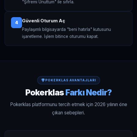
"Şifremi Unuttum" ile sıfırla.
Güvenli Oturum Aç
4
Paylaşımlı bilgisayarda "beni hatırla" kutusunu
işaretleme. İşlem bitince oturumu kapat.
POKERKLAS AVANTAJLARI
Pokerklas
Farkı Nedir?
Pokerklas platformunu tercih etmek için 2026 yılının öne
çıkan sebepleri.