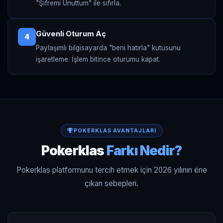
"Şifremi Unuttum" ile sıfırla.
Güvenli Oturum Aç
4
Paylaşımlı bilgisayarda "beni hatırla" kutusunu
işaretleme. İşlem bitince oturumu kapat.
POKERKLAS AVANTAJLARI
Pokerklas
Farkı Nedir?
Pokerklas platformunu tercih etmek için 2026 yılının öne
çıkan sebepleri.