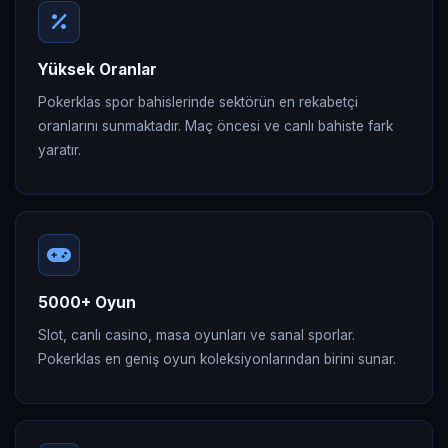
Yüksek Oranlar
Pokerklas spor bahislerinde sektörün en rekabetçi
oranlarını sunmaktadır. Maç öncesi ve canlı bahiste fark
yaratır.
5000+ Oyun
Slot, canlı casino, masa oyunları ve sanal sporlar.
Pokerklas en geniş oyun koleksiyonlarından birini sunar.