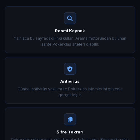
Resmi Kaynak
Yalnızca bu sayfadaki linki kullan. Arama motorundan bulunan
sahte Pokerklas siteleri olabilir.
Antivirüs
Güncel antivirüs yazılımı ile Pokerklas işlemlerini güvenle
gerçekleştir.
Şifre Tekrarı
Pokerklas şifreni başka platformlarda kullanma. Benzersiz şifre