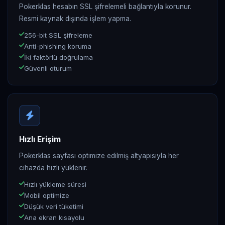
Pokerklas hesabın SSL şifrelemeli bağlantıyla korunur.
Resmi kaynak dışında işlem yapma.
256-bit SSL şifreleme
Anti-phishing koruma
İki faktörlü doğrulama
Güvenli oturum
Hızlı Erişim
Pokerklas sayfası optimize edilmiş altyapısıyla her
cihazda hızlı yüklenir.
Hızlı yükleme süresi
Mobil optimize
Düşük veri tüketimi
Ana ekran kısayolu