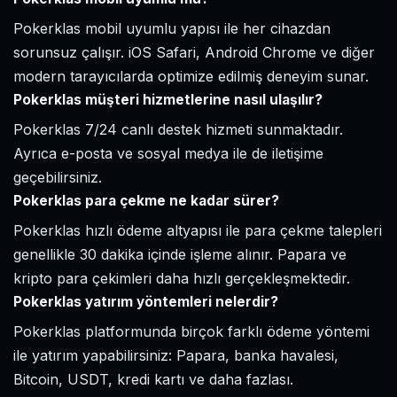
Pokerklas mobil uyumlu yapısı ile her cihazdan
sorunsuz çalışır. iOS Safari, Android Chrome ve diğer
modern tarayıcılarda optimize edilmiş deneyim sunar.
Pokerklas müşteri hizmetlerine nasıl ulaşılır?
Pokerklas 7/24 canlı destek hizmeti sunmaktadır.
Ayrıca e-posta ve sosyal medya ile de iletişime
geçebilirsiniz.
Pokerklas para çekme ne kadar sürer?
Pokerklas hızlı ödeme altyapısı ile para çekme talepleri
genellikle 30 dakika içinde işleme alınır. Papara ve
kripto para çekimleri daha hızlı gerçekleşmektedir.
Pokerklas yatırım yöntemleri nelerdir?
Pokerklas platformunda birçok farklı ödeme yöntemi
ile yatırım yapabilirsiniz: Papara, banka havalesi,
Bitcoin, USDT, kredi kartı ve daha fazlası.