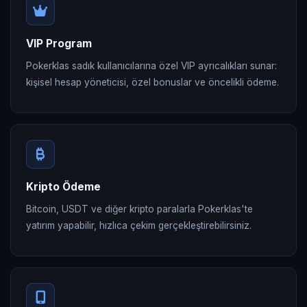
VIP Program
Pokerklas sadık kullanıcılarına özel VIP ayrıcalıkları sunar:
kişisel hesap yöneticisi, özel bonuslar ve öncelikli ödeme.
Kripto Ödeme
Bitcoin, USDT ve diğer kripto paralarla Pokerklas'te
yatırım yapabilir, hızlıca çekim gerçekleştirebilirsiniz.