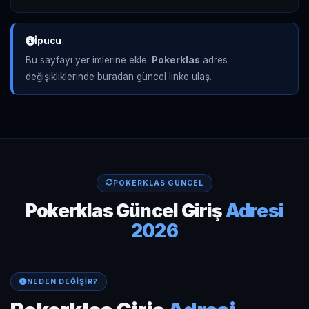
İpucu
Bu sayfayı yer imlerine ekle.
Pokerklas
adres
değişikliklerinde buradan güncel linke ulaş.
POKERKLAS GÜNCEL
Pokerklas Güncel Giriş
Adresi
2026
NEDEN DEĞIŞIR?