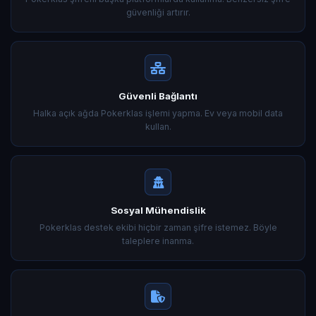
güvenliği artırır.
Güvenli Bağlantı
Halka açık ağda Pokerklas işlemi yapma. Ev veya mobil data
kullan.
Sosyal Mühendislik
Pokerklas destek ekibi hiçbir zaman şifre istemez. Böyle
taleplere inanma.