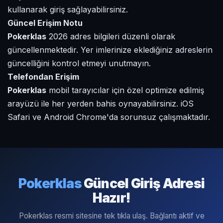
kullanarak giriş sağlayabilirsiniz.
Güncel Erişim Notu
Pokerklas
2026 adres bilgileri düzenli olarak
güncellenmektedir. Yer imlerinize eklediğiniz adreslerin
güncelliğini kontrol etmeyi unutmayın.
Telefondan Erişim
Pokerklas
mobil tarayıcılar için özel optimize edilmiş
arayüzü ile her yerden bahis oynayabilirsiniz. iOS
Safari ve Android Chrome'da sorunsuz çalışmaktadır.
Pokerklas
Güncel Giriş Adresi
Hazır!
Pokerklas resmi sitesine tek tıkla ulaş. Bağlantı aktif ve