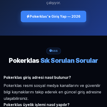
çalışıyor.
Pokerklas'e Giriş Yap — 2026
SSS
Pokerklas
Sık Sorulan Sorular
Pokerklas giriş adresi nasıl bulunur?
Pokerklas resmi sosyal medya kanallarını ve güvenilir
bilgi kaynaklarını takip ederek en güncel giriş adresine
ulaşabilirsiniz.
Pokerklas üyelik işlemi nasıl yapılır?