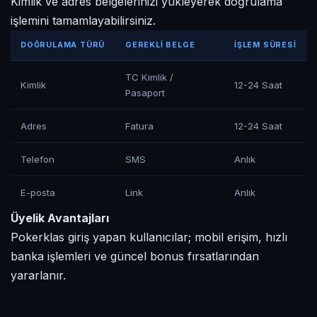
Kimlik ve adres belgelerinizi yükleyerek doğrulama
işlemini tamamlayabilirsiniz.
DOĞRULAMA TÜRÜ
GEREKLI BELGE
İŞLEM SÜRESI
TC Kimlik /
Kimlik
12-24 Saat
Pasaport
Adres
Fatura
12-24 Saat
Telefon
SMS
Anlık
E-posta
Link
Anlık
Üyelik Avantajları
Pokerklas giriş yapan kullanıcılar; mobil erişim, hızlı
banka işlemleri ve güncel bonus fırsatlarından
yararlanır.