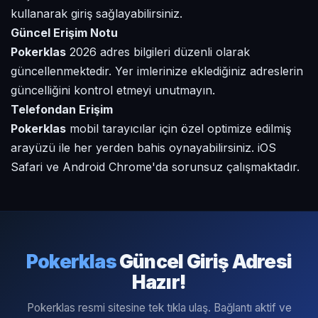
kullanarak giriş sağlayabilirsiniz.
Güncel Erişim Notu
Pokerklas
2026 adres bilgileri düzenli olarak
güncellenmektedir. Yer imlerinize eklediğiniz adreslerin
güncelliğini kontrol etmeyi unutmayın.
Telefondan Erişim
Pokerklas
mobil tarayıcılar için özel optimize edilmiş
arayüzü ile her yerden bahis oynayabilirsiniz. iOS
Safari ve Android Chrome'da sorunsuz çalışmaktadır.
Pokerklas
Güncel Giriş Adresi
Hazır!
Pokerklas resmi sitesine tek tıkla ulaş. Bağlantı aktif ve