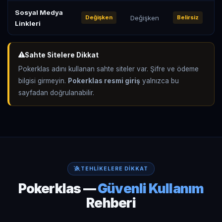
Sosyal Medya
Değişken
Değişken
Belirsiz
Linkleri
Sahte Sitelere Dikkat
Pokerklas adını kullanan sahte siteler var. Şifre ve ödeme
bilgisi girmeyin.
Pokerklas resmi giriş
yalnızca bu
sayfadan doğrulanabilir.
TEHLIKELERE DIKKAT
Pokerklas —
Güvenli Kullanım
Rehberi