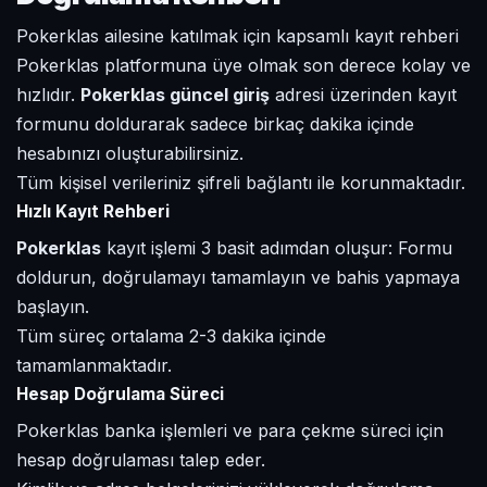
Pokerklas ailesine katılmak için kapsamlı kayıt rehberi
Pokerklas platformuna üye olmak son derece kolay ve
hızlıdır.
Pokerklas güncel giriş
adresi üzerinden kayıt
formunu doldurarak sadece birkaç dakika içinde
hesabınızı oluşturabilirsiniz.
Tüm kişisel verileriniz şifreli bağlantı ile korunmaktadır.
Hızlı Kayıt Rehberi
Pokerklas
kayıt işlemi 3 basit adımdan oluşur: Formu
doldurun, doğrulamayı tamamlayın ve bahis yapmaya
başlayın.
Tüm süreç ortalama 2-3 dakika içinde
tamamlanmaktadır.
Hesap Doğrulama Süreci
Pokerklas banka işlemleri ve para çekme süreci için
hesap doğrulaması talep eder.