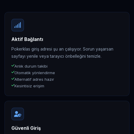
Aktif Bağlantı
Pokerklas giriş adresi şu an çalışıyor. Sorun yaşarsan
sayfayı yenile veya tarayıcı önbelleğini temizle.
Anlık durum takibi
Otomatik yönlendirme
Alternatif adres hazır
Kesintisiz erişim
Güvenli Giriş