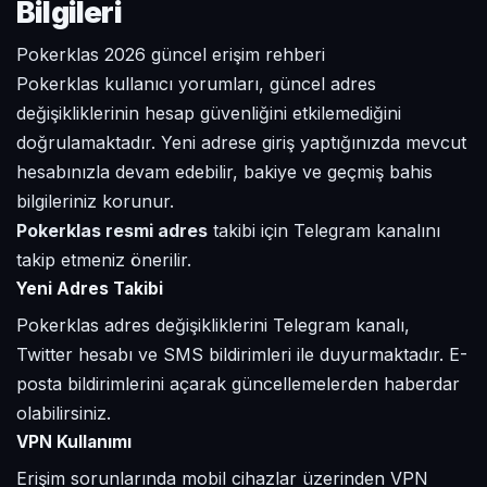
Bilgileri
Pokerklas 2026 güncel erişim rehberi
Pokerklas kullanıcı yorumları, güncel adres
değişikliklerinin hesap güvenliğini etkilemediğini
doğrulamaktadır. Yeni adrese giriş yaptığınızda mevcut
hesabınızla devam edebilir, bakiye ve geçmiş bahis
bilgileriniz korunur.
Pokerklas resmi adres
takibi için Telegram kanalını
takip etmeniz önerilir.
Yeni Adres Takibi
Pokerklas adres değişikliklerini Telegram kanalı,
Twitter hesabı ve SMS bildirimleri ile duyurmaktadır. E-
posta bildirimlerini açarak güncellemelerden haberdar
olabilirsiniz.
VPN Kullanımı
Erişim sorunlarında mobil cihazlar üzerinden VPN