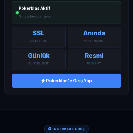
Pokerklas Aktif
Giriş adresi çalışıyor
SSL
Anında
ŞIFRELEME
YÖNLENDIRME
Günlük
Resmi
GÜNCELLEME
BAĞLANTI
Pokerklas'e Giriş Yap
POKERKLAS GIRIŞ