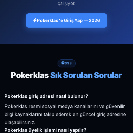
çalışıyor.
Pokerklas'e Giriş Yap — 2026
SSS
Pokerklas
Sık Sorulan Sorular
Pokerklas giriş adresi nasıl bulunur?
Pokerklas resmi sosyal medya kanallarını ve güvenilir
bilgi kaynaklarını takip ederek en güncel giriş adresine
ulaşabilirsiniz.
Pokerklas üyelik işlemi nasıl yapılır?