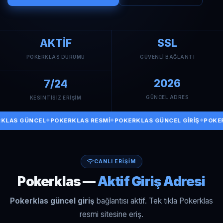
AKTİF
SSL
POKERKLAS DURUMU
GÜVENLI BAĞLANTI
2026
7/24
GÜNCEL ADRES
KESINTISIZ ERIŞIM
LAS GÜNCEL
POKERKLAS RESMI
POKERKLAS GÜNCEL GIRIŞ
POKERK
CANLI ERIŞIM
Pokerklas —
Aktif Giriş Adresi
Pokerklas güncel giriş
bağlantısı aktif. Tek tıkla Pokerklas
resmi sitesine eriş.