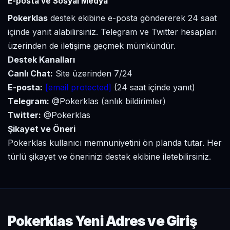
E-posta ve Sosyal Medya
Pokerklas
destek ekibine e-posta göndererek 24 saat
içinde yanıt alabilirsiniz. Telegram ve Twitter hesapları
üzerinden de iletişime geçmek mümkündür.
Destek Kanalları
Canlı Chat:
Site üzerinden 7/24
E-posta:
[email protected]
(24 saat içinde yanıt)
Telegram:
@Pokerklas (anlık bildirimler)
Twitter:
@Pokerklas
Şikayet ve Öneri
Pokerklas kullanıcı memnuniyetini ön planda tutar. Her
türlü şikayet ve önerinizi destek ekibine iletebilirsiniz.
Pokerklas Yeni Adres ve Giriş