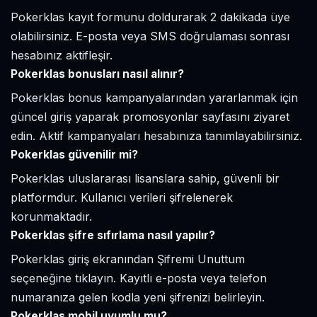
Pokerklas kayıt formunu doldurarak 2 dakikada üye
olabilirsiniz. E-posta veya SMS doğrulaması sonrası
hesabınız aktifleşir.
Pokerklas bonusları nasıl alınır?
Pokerklas bonus kampanyalarından yararlanmak için
güncel giriş yaparak promosyonlar sayfasını ziyaret
edin. Aktif kampanyaları hesabınıza tanımlayabilirsiniz.
Pokerklas güvenilir mi?
Pokerklas uluslararası lisanslara sahip, güvenli bir
platformdur. Kullanıcı verileri şifrelenerek
korunmaktadır.
Pokerklas şifre sıfırlama nasıl yapılır?
Pokerklas giriş ekranından Şifremi Unuttum
seçeneğine tıklayın. Kayıtlı e-posta veya telefon
numaranıza gelen kodla yeni şifrenizi belirleyin.
Pokerklas mobil uyumlu mu?