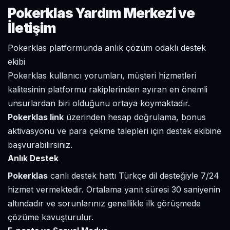
Pokerklas Yardım Merkezi ve
İletişim
Pokerklas platformunda anlık çözüm odaklı destek
ekibi
Pokerklas kullanıcı yorumları, müşteri hizmetleri
kalitesinin platformu rakiplerinden ayıran en önemli
unsurlardan biri olduğunu ortaya koymaktadır.
Pokerklas link
üzerinden hesap doğrulama, bonus
aktivasyonu ve para çekme talepleri için destek ekibine
başvurabilirsiniz.
Anlık Destek
Pokerklas
canlı destek hattı Türkçe dil desteğiyle 7/24
hizmet vermektedir. Ortalama yanıt süresi 30 saniyenin
altındadır ve sorunlarınız genellikle ilk görüşmede
çözüme kavuşturulur.