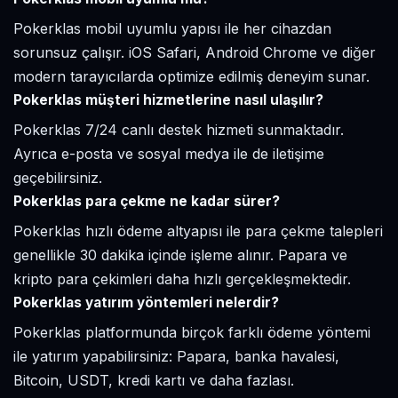
Pokerklas mobil uyumlu yapısı ile her cihazdan
sorunsuz çalışır. iOS Safari, Android Chrome ve diğer
modern tarayıcılarda optimize edilmiş deneyim sunar.
Pokerklas müşteri hizmetlerine nasıl ulaşılır?
Pokerklas 7/24 canlı destek hizmeti sunmaktadır.
Ayrıca e-posta ve sosyal medya ile de iletişime
geçebilirsiniz.
Pokerklas para çekme ne kadar sürer?
Pokerklas hızlı ödeme altyapısı ile para çekme talepleri
genellikle 30 dakika içinde işleme alınır. Papara ve
kripto para çekimleri daha hızlı gerçekleşmektedir.
Pokerklas yatırım yöntemleri nelerdir?
Pokerklas platformunda birçok farklı ödeme yöntemi
ile yatırım yapabilirsiniz: Papara, banka havalesi,
Bitcoin, USDT, kredi kartı ve daha fazlası.