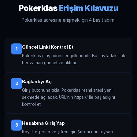
Pokerklas
Erişim Kılavuzu
Pokerklas adresine erişmek için 4 basit adım.
Güncel Linki Kontrol Et
1
Pokerklas giriş adresi engellenebilir. Bu sayfadaki link
her zaman güncel ve aktiftir.
Bağlantıyı Aç
2
Giriş butonuna tıkla. Pokerklas resmi sitesi yeni
sekmede açılacak. URL'nin https:// ile başladığını
kontrol et.
Hesabına Giriş Yap
3
Kayıtlı e-posta ve şifreni gir. Şifreni unuttuysan