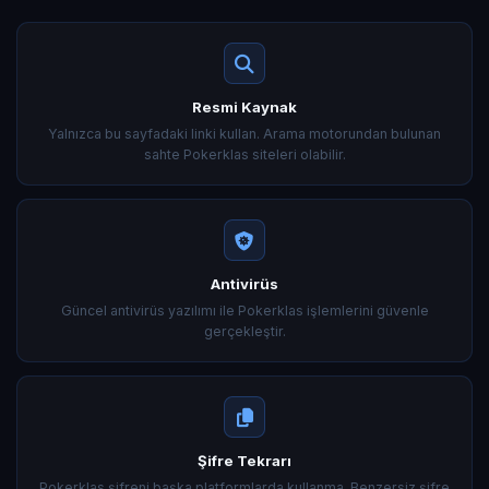
Resmi Kaynak
Yalnızca bu sayfadaki linki kullan. Arama motorundan bulunan
sahte Pokerklas siteleri olabilir.
Antivirüs
Güncel antivirüs yazılımı ile Pokerklas işlemlerini güvenle
gerçekleştir.
Şifre Tekrarı
Pokerklas şifreni başka platformlarda kullanma. Benzersiz şifre