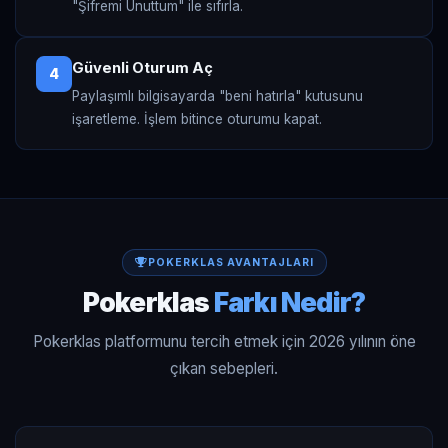
"Şifremi Unuttum" ile sıfırla.
Güvenli Oturum Aç
4
Paylaşımlı bilgisayarda "beni hatırla" kutusunu
işaretleme. İşlem bitince oturumu kapat.
POKERKLAS AVANTAJLARI
Pokerklas
Farkı Nedir?
Pokerklas platformunu tercih etmek için 2026 yılının öne
çıkan sebepleri.