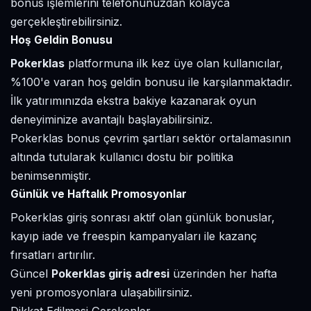
bonus işlemlerini telefonunuzdan kolayca
gerçekleştirebilirsiniz.
Hoş Geldin Bonusu
Pokerklas
platformuna ilk kez üye olan kullanıcılar,
%100'e varan hoş geldin bonusu ile karşılanmaktadır.
İlk yatırımınızda ekstra bakiye kazanarak oyun
deneyiminize avantajlı başlayabilirsiniz.
Pokerklas bonus çevrim şartları sektör ortalamasının
altında tutularak kullanıcı dostu bir politika
benimsenmiştir.
Günlük ve Haftalık Promosyonlar
Pokerklas giriş sonrası aktif olan günlük bonuslar,
kayıp iade ve freespin kampanyaları ile kazanç
fırsatları artırılır.
Güncel
Pokerklas giriş adresi
üzerinden her hafta
yeni promosyonlara ulaşabilirsiniz.