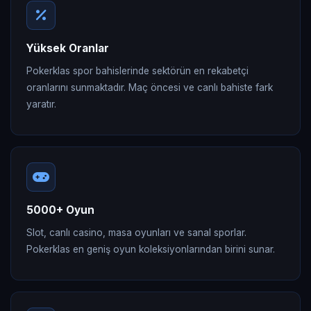
Yüksek Oranlar
Pokerklas spor bahislerinde sektörün en rekabetçi
oranlarını sunmaktadır. Maç öncesi ve canlı bahiste fark
yaratır.
5000+ Oyun
Slot, canlı casino, masa oyunları ve sanal sporlar.
Pokerklas en geniş oyun koleksiyonlarından birini sunar.