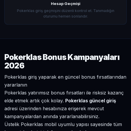
Hesap Geçmişi
Pokerklas giriş geçmişini düzenli kontrol et. Tanımadığın
oturumu hemen sonlandır.
Pokerklas Bonus Kampanyaları
2026
Pokerklas giriş yaparak en güncel bonus fırsatlarından
yararlanın
Pokerklas yatırımsız bonus fırsatları ile risksiz kazanç
elde etmek artık çok kolay.
Pokerklas güncel giriş
adresi üzerinden hesabınıza erişerek mevcut
kampanyalardan anında yararlanabilirsiniz.
Üstelik Pokerklas mobil uyumlu yapısı sayesinde tüm