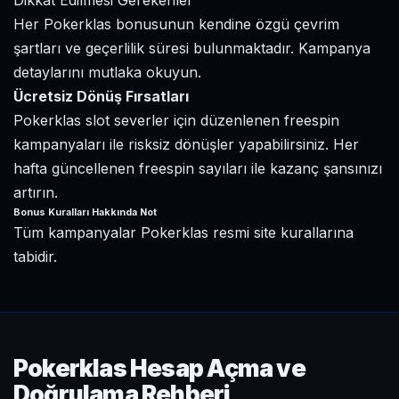
Dikkat Edilmesi Gerekenler
Her Pokerklas bonusunun kendine özgü çevrim
şartları ve geçerlilik süresi bulunmaktadır. Kampanya
detaylarını mutlaka okuyun.
Ücretsiz Dönüş Fırsatları
Pokerklas slot severler için düzenlenen freespin
kampanyaları ile risksiz dönüşler yapabilirsiniz. Her
hafta güncellenen freespin sayıları ile kazanç şansınızı
artırın.
Bonus Kuralları Hakkında Not
Tüm kampanyalar Pokerklas resmi site kurallarına
tabidir.
Pokerklas Hesap Açma ve
Doğrulama Rehberi