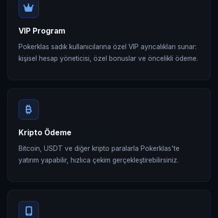
VIP Program
Pokerklas sadık kullanıcılarına özel VIP ayrıcalıkları sunar:
kişisel hesap yöneticisi, özel bonuslar ve öncelikli ödeme.
Kripto Ödeme
Bitcoin, USDT ve diğer kripto paralarla Pokerklas'te
yatırım yapabilir, hızlıca çekim gerçekleştirebilirsiniz.