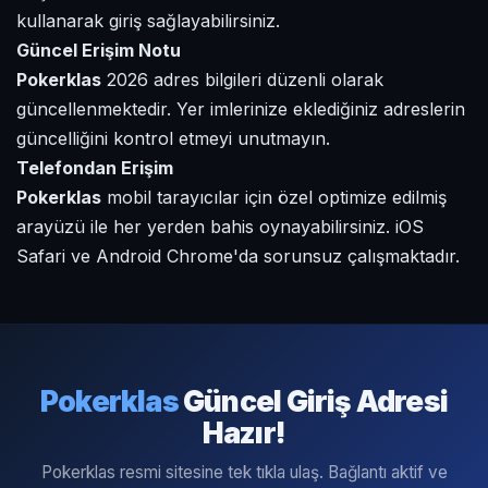
kullanarak giriş sağlayabilirsiniz.
Güncel Erişim Notu
Pokerklas
2026 adres bilgileri düzenli olarak
güncellenmektedir. Yer imlerinize eklediğiniz adreslerin
güncelliğini kontrol etmeyi unutmayın.
Telefondan Erişim
Pokerklas
mobil tarayıcılar için özel optimize edilmiş
arayüzü ile her yerden bahis oynayabilirsiniz. iOS
Safari ve Android Chrome'da sorunsuz çalışmaktadır.
Pokerklas
Güncel Giriş Adresi
Hazır!
Pokerklas resmi sitesine tek tıkla ulaş. Bağlantı aktif ve