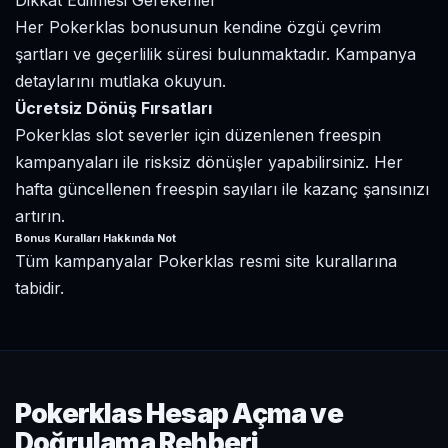
Dikkat Edilmesi Gerekenler
Her Pokerklas bonusunun kendine özgü çevrim
şartları ve geçerlilik süresi bulunmaktadır. Kampanya
detaylarını mutlaka okuyun.
Ücretsiz Dönüş Fırsatları
Pokerklas slot severler için düzenlenen freespin
kampanyaları ile risksiz dönüşler yapabilirsiniz. Her
hafta güncellenen freespin sayıları ile kazanç şansınızı
artırın.
Bonus Kuralları Hakkında Not
Tüm kampanyalar Pokerklas resmi site kurallarına
tabidir.
Pokerklas Hesap Açma ve
Doğrulama Rehberi