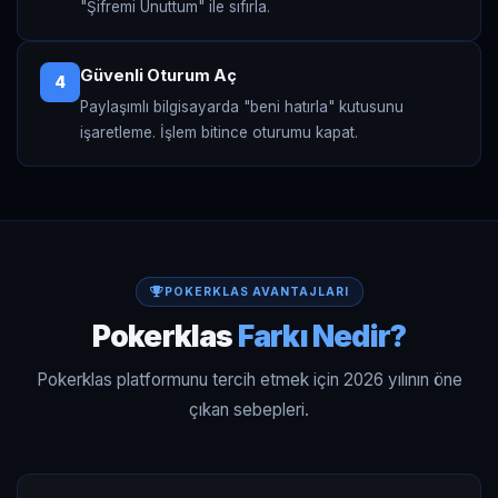
"Şifremi Unuttum" ile sıfırla.
Güvenli Oturum Aç
4
Paylaşımlı bilgisayarda "beni hatırla" kutusunu
işaretleme. İşlem bitince oturumu kapat.
POKERKLAS AVANTAJLARI
Pokerklas
Farkı Nedir?
Pokerklas platformunu tercih etmek için 2026 yılının öne
çıkan sebepleri.