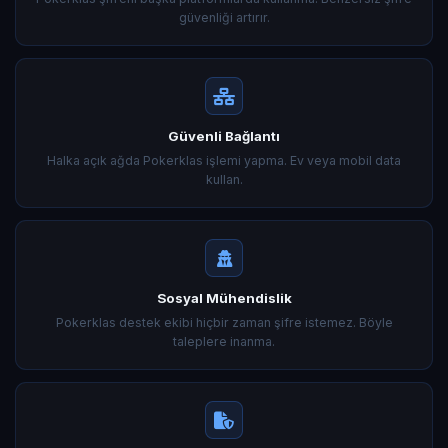
güvenliği artırır.
Güvenli Bağlantı
Halka açık ağda Pokerklas işlemi yapma. Ev veya mobil data
kullan.
Sosyal Mühendislik
Pokerklas destek ekibi hiçbir zaman şifre istemez. Böyle
taleplere inanma.