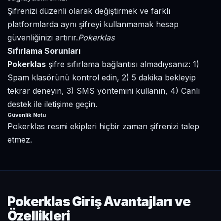
Şifrenizi düzenli olarak değiştirmek ve farklı
platformlarda aynı şifreyi kullanmamak hesap
güvenliğinizi artırır.
Pokerklas
Sıfırlama Sorunları
Pokerklas
şifre sıfırlama bağlantısı almadıysanız: 1)
Spam klasörünü kontrol edin, 2) 5 dakika bekleyip
tekrar deneyin, 3) SMS yöntemini kullanın, 4) Canlı
destek ile iletişime geçin.
Güvenlik Notu
Pokerklas resmi ekipleri hiçbir zaman şifrenizi talep
etmez.
Pokerklas Giriş Avantajları ve
Özellikleri