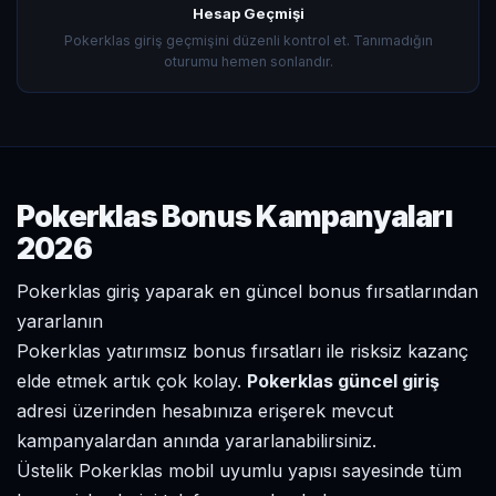
Hesap Geçmişi
Pokerklas giriş geçmişini düzenli kontrol et. Tanımadığın
oturumu hemen sonlandır.
Pokerklas Bonus Kampanyaları
2026
Pokerklas giriş yaparak en güncel bonus fırsatlarından
yararlanın
Pokerklas yatırımsız bonus fırsatları ile risksiz kazanç
elde etmek artık çok kolay.
Pokerklas güncel giriş
adresi üzerinden hesabınıza erişerek mevcut
kampanyalardan anında yararlanabilirsiniz.
Üstelik Pokerklas mobil uyumlu yapısı sayesinde tüm