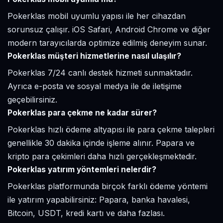
Pokerklas mobil uyumlu yapısı ile her cihazdan
sorunsuz çalışır. iOS Safari, Android Chrome ve diğer
modern tarayıcılarda optimize edilmiş deneyim sunar.
Pokerklas müşteri hizmetlerine nasıl ulaşılır?
Pokerklas 7/24 canlı destek hizmeti sunmaktadır.
Ayrıca e-posta ve sosyal medya ile de iletişime
geçebilirsiniz.
Pokerklas para çekme ne kadar sürer?
Pokerklas hızlı ödeme altyapısı ile para çekme talepleri
genellikle 30 dakika içinde işleme alınır. Papara ve
kripto para çekimleri daha hızlı gerçekleşmektedir.
Pokerklas yatırım yöntemleri nelerdir?
Pokerklas platformunda birçok farklı ödeme yöntemi
ile yatırım yapabilirsiniz: Papara, banka havalesi,
Bitcoin, USDT, kredi kartı ve daha fazlası.