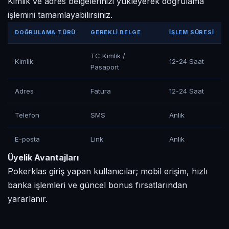
Kimlik ve adres belgelerinizi yükleyerek doğrulama
işlemini tamamlayabilirsiniz.
DOĞRULAMA TÜRÜ
GEREKLI BELGE
İŞLEM SÜRESI
TC Kimlik /
Kimlik
12-24 Saat
Pasaport
Adres
Fatura
12-24 Saat
Telefon
SMS
Anlık
E-posta
Link
Anlık
Üyelik Avantajları
Pokerklas giriş yapan kullanıcılar; mobil erişim, hızlı
banka işlemleri ve güncel bonus fırsatlarından
yararlanır.