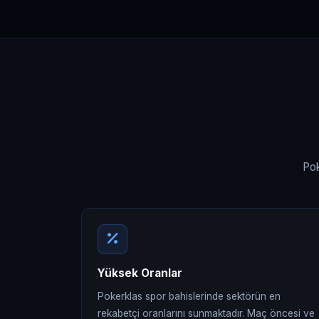
Pok
Yüksek Oranlar
Pokerklas spor bahislerinde sektörün en
rekabetçi oranlarını sunmaktadır. Maç öncesi ve