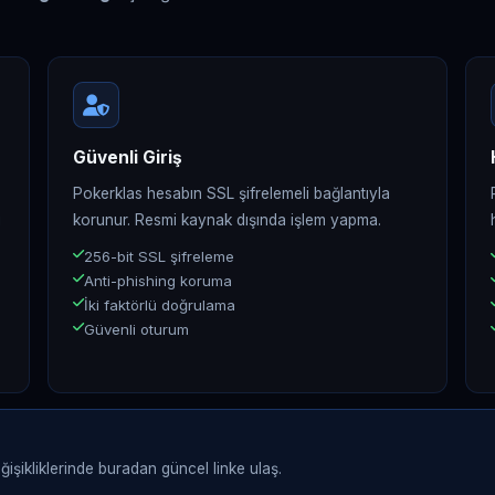
Güvenli Giriş
Pokerklas hesabın SSL şifrelemeli bağlantıyla
i
korunur. Resmi kaynak dışında işlem yapma.
256-bit SSL şifreleme
Anti-phishing koruma
İki faktörlü doğrulama
Güvenli oturum
işikliklerinde buradan güncel linke ulaş.