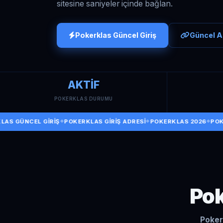
sitesine saniyeler içinde bağlan.
Pokerklas Güncel Giriş
Güncel A
AKTİF
POKERKLAS DURUMU
GÜNCEL GIRIŞ
POKERKLAS GIRIŞ ADRESI
POKERKLAS 2026
POKERKL
Po
Poker