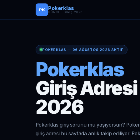
Pokerklas
PK
GÜNCEL GIRIŞ 2026
POKERKLAS — 06 AĞUSTOS 2026 AKTIF
Pokerklas
Giriş Adresi
2026
Pokerklas giriş sorunu mu yaşıyorsun? Poker
giriş adresi bu sayfada anlık takip ediliyor. Po