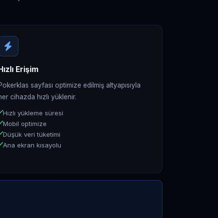
Hızlı Erişim
Pokerklas sayfası optimize edilmiş altyapısıyla
her cihazda hızlı yüklenir.
Hızlı yükleme süresi
Mobil optimize
Düşük veri tüketimi
Ana ekran kısayolu