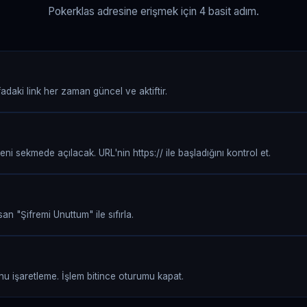
Pokerklas adresine erişmek için 4 basit adım.
fadaki link her zaman güncel ve aktiftir.
eni sekmede açılacak. URL'nin https:// ile başladığını kontrol et.
san "Şifremi Unuttum" ile sıfırla.
unu işaretleme. İşlem bitince oturumu kapat.