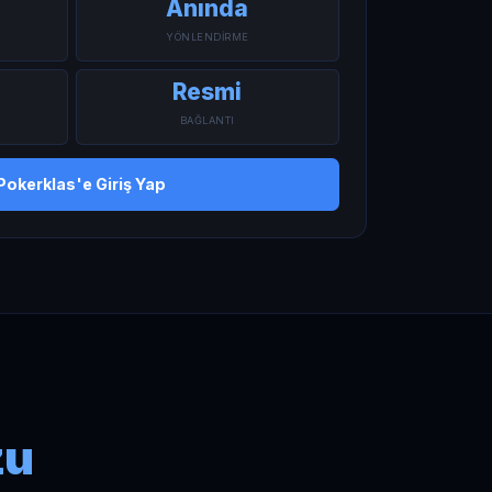
Anında
YÖNLENDIRME
Resmi
BAĞLANTI
Pokerklas'e Giriş Yap
zu