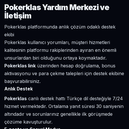
Pokerklas Yardım Merkezi ve
İletişim
Pokerklas platformunda anlık çözüm odaklı destek
ekibi
Pokerklas kullanıcı yorumları, müşteri hizmetleri
kalitesinin platformu rakiplerinden ayıran en önemli
unsurlardan biri olduğunu ortaya koymaktadır.
Pokerklas link
üzerinden hesap doğrulama, bonus
aktivasyonu ve para çekme talepleri için destek ekibine
başvurabilirsiniz.
Anlık Destek
Pokerklas
canlı destek hattı Türkçe dil desteğiyle 7/24
hizmet vermektedir. Ortalama yanıt süresi 30 saniyenin
altındadır ve sorunlarınız genellikle ilk görüşmede
çözüme kavuşturulur.