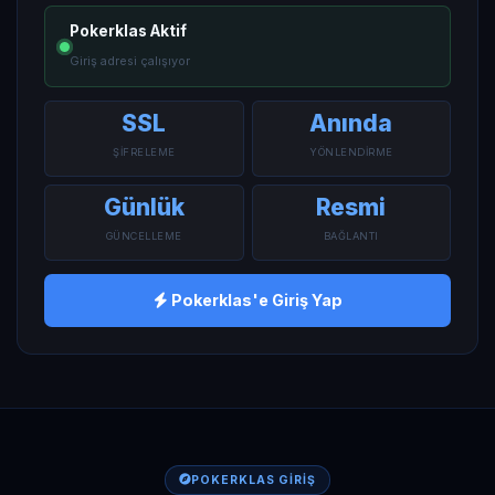
Pokerklas Aktif
Giriş adresi çalışıyor
SSL
Anında
ŞIFRELEME
YÖNLENDIRME
Günlük
Resmi
GÜNCELLEME
BAĞLANTI
Pokerklas'e Giriş Yap
POKERKLAS GIRIŞ