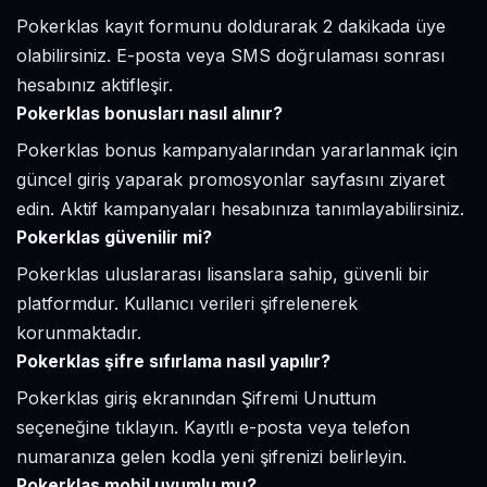
Pokerklas kayıt formunu doldurarak 2 dakikada üye
olabilirsiniz. E-posta veya SMS doğrulaması sonrası
hesabınız aktifleşir.
Pokerklas bonusları nasıl alınır?
Pokerklas bonus kampanyalarından yararlanmak için
güncel giriş yaparak promosyonlar sayfasını ziyaret
edin. Aktif kampanyaları hesabınıza tanımlayabilirsiniz.
Pokerklas güvenilir mi?
Pokerklas uluslararası lisanslara sahip, güvenli bir
platformdur. Kullanıcı verileri şifrelenerek
korunmaktadır.
Pokerklas şifre sıfırlama nasıl yapılır?
Pokerklas giriş ekranından Şifremi Unuttum
seçeneğine tıklayın. Kayıtlı e-posta veya telefon
numaranıza gelen kodla yeni şifrenizi belirleyin.
Pokerklas mobil uyumlu mu?