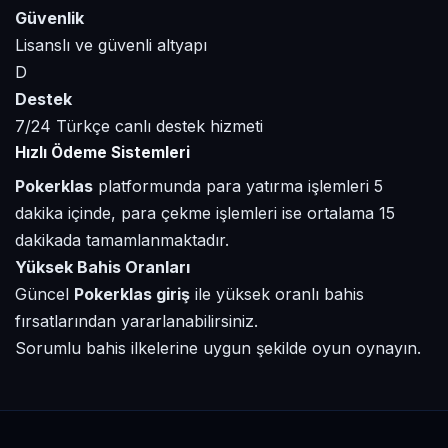
Güvenlik
Lisanslı ve güvenli altyapı
D
Destek
7/24 Türkçe canlı destek hizmeti
Hızlı Ödeme Sistemleri
Pokerklas
platformunda para yatırma işlemleri 5
dakika içinde, para çekme işlemleri ise ortalama 15
dakikada tamamlanmaktadır.
Yüksek Bahis Oranları
Güncel
Pokerklas giriş
ile yüksek oranlı bahis
fırsatlarından yararlanabilirsiniz.
Sorumlu bahis ilkelerine uygun şekilde oyun oynayın.