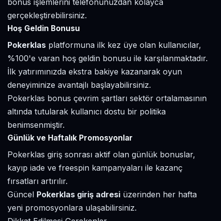
bonus işlemlerini telefonunuzdan kolayca
gerçekleştirebilirsiniz.
Hoş Geldin Bonusu
Pokerklas
platformuna ilk kez üye olan kullanıcılar,
%100'e varan hoş geldin bonusu ile karşılanmaktadır.
İlk yatırımınızda ekstra bakiye kazanarak oyun
deneyiminize avantajlı başlayabilirsiniz.
Pokerklas bonus çevrim şartları sektör ortalamasının
altında tutularak kullanıcı dostu bir politika
benimsenmiştir.
Günlük ve Haftalık Promosyonlar
Pokerklas giriş sonrası aktif olan günlük bonuslar,
kayıp iade ve freespin kampanyaları ile kazanç
fırsatları artırılır.
Güncel
Pokerklas giriş adresi
üzerinden her hafta
yeni promosyonlara ulaşabilirsiniz.