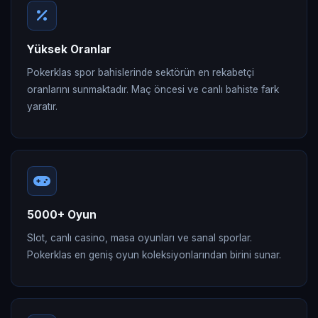
Yüksek Oranlar
Pokerklas spor bahislerinde sektörün en rekabetçi
oranlarını sunmaktadır. Maç öncesi ve canlı bahiste fark
yaratır.
5000+ Oyun
Slot, canlı casino, masa oyunları ve sanal sporlar.
Pokerklas en geniş oyun koleksiyonlarından birini sunar.