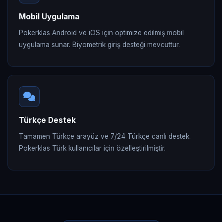
Mobil Uygulama
Pokerklas Android ve iOS için optimize edilmiş mobil
uygulama sunar. Biyometrik giriş desteği mevcuttur.
Türkçe Destek
Tamamen Türkçe arayüz ve 7/24 Türkçe canlı destek.
Pokerklas Türk kullanıcılar için özelleştirilmiştir.