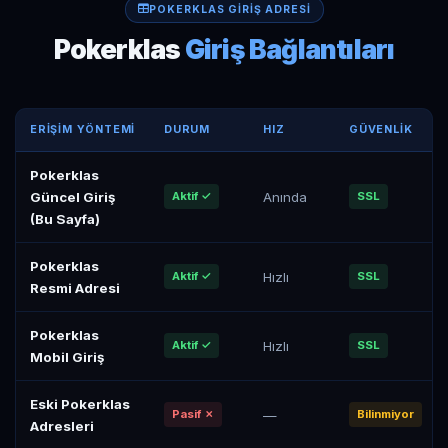
POKERKLAS GIRIŞ ADRESI
Pokerklas
Giriş Bağlantıları
ERIŞIM YÖNTEMI
DURUM
HIZ
GÜVENLIK
Pokerklas
Güncel Giriş
Aktif ✓
Anında
SSL
(Bu Sayfa)
Pokerklas
Aktif ✓
Hızlı
SSL
Resmi Adresi
Pokerklas
Aktif ✓
Hızlı
SSL
Mobil Giriş
Eski Pokerklas
Pasif ✗
—
Bilinmiyor
Adresleri