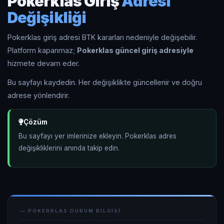
Pokerklas Giriş
Adresi
Değişikliği
Pokerklas giriş adresi BTK kararları nedeniyle değişebilir.
Platform kapanmaz;
Pokerklas güncel giriş adresiyle
hizmete devam eder.
Bu sayfayı kaydedin. Her değişiklikte güncellenir ve doğru
adrese yönlendirir.
Çözüm
Bu sayfayı yer imlerinize ekleyin. Pokerklas adres
değişikliklerini anında takip edin.
— POKERKLAS DURUM BILGISI