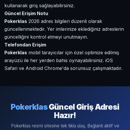
kullanarak giriş sağlayabilirsiniz.
Güncel Erişim Notu
Pokerklas
2026 adres bilgileri düzenli olarak
güncellenmektedir. Yer imlerinize eklediğiniz adreslerin
güncelliğini kontrol etmeyi unutmayın.
Telefondan Erişim
Pokerklas
mobil tarayıcılar için özel optimize edilmiş
arayüzü ile her yerden bahis oynayabilirsiniz. iOS
Safari ve Android Chrome'da sorunsuz çalışmaktadır.
Pokerklas
Güncel Giriş Adresi
Hazır!
Pokerklas resmi sitesine tek tıkla ulaş. Bağlantı aktif ve