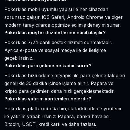
Pokerklas mobil uyumlu yapısı ile her cihazdan
sorunsuz çalışır. iOS Safari, Android Chrome ve diğer
modern tarayıcılarda optimize edilmiş deneyim sunar.
Pokerklas müşteri hizmetlerine nasıl ulaşılır?
Pokerklas 7/24 canlı destek hizmeti sunmaktadır.
Ayrıca e-posta ve sosyal medya ile de iletişime
geçebilirsiniz.
Pokerklas para çekme ne kadar sürer?
Pokerklas hızlı ödeme altyapısı ile para çekme talepleri
genellikle 30 dakika içinde işleme alınır. Papara ve
kripto para çekimleri daha hızlı gerçekleşmektedir.
Pokerklas yatırım yöntemleri nelerdir?
Pokerklas platformunda birçok farklı ödeme yöntemi
ile yatırım yapabilirsiniz: Papara, banka havalesi,
Bitcoin, USDT, kredi kartı ve daha fazlası.