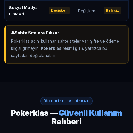
Sosyal Medya
Değişken
Değişken
Belirsiz
Linkleri
Sahte Sitelere Dikkat
Pokerklas adını kullanan sahte siteler var. Şifre ve ödeme
bilgisi girmeyin.
Pokerklas resmi giriş
yalnızca bu
sayfadan doğrulanabilir.
TEHLIKELERE DIKKAT
Pokerklas —
Güvenli Kullanım
Rehberi