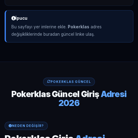
İpucu
Bu sayfayı yer imlerine ekle.
Pokerklas
adres
değişikliklerinde buradan güncel linke ulaş.
POKERKLAS GÜNCEL
Pokerklas Güncel Giriş
Adresi
2026
NEDEN DEĞIŞIR?