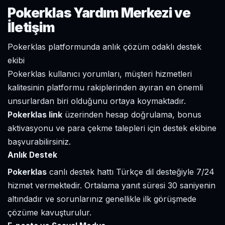
Pokerklas Yardım Merkezi ve
İletişim
Pokerklas platformunda anlık çözüm odaklı destek
ekibi
Pokerklas kullanıcı yorumları, müşteri hizmetleri
kalitesinin platformu rakiplerinden ayıran en önemli
unsurlardan biri olduğunu ortaya koymaktadır.
Pokerklas link
üzerinden hesap doğrulama, bonus
aktivasyonu ve para çekme talepleri için destek ekibine
başvurabilirsiniz.
Anlık Destek
Pokerklas
canlı destek hattı Türkçe dil desteğiyle 7/24
hizmet vermektedir. Ortalama yanıt süresi 30 saniyenin
altındadır ve sorunlarınız genellikle ilk görüşmede
çözüme kavuşturulur.