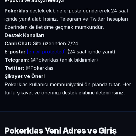
E-posta ve Sosyal Medya
Pokerklas
destek ekibine e-posta göndererek 24 saat
içinde yanıt alabilirsiniz. Telegram ve Twitter hesapları
üzerinden de iletişime geçmek mümkündür.
Destek Kanalları
Canlı Chat:
Site üzerinden 7/24
E-posta:
[email protected]
(24 saat içinde yanıt)
Telegram:
@Pokerklas (anlık bildirimler)
Twitter:
@Pokerklas
Şikayet ve Öneri
Pokerklas kullanıcı memnuniyetini ön planda tutar. Her
türlü şikayet ve önerinizi destek ekibine iletebilirsiniz.
Pokerklas Yeni Adres ve Giriş