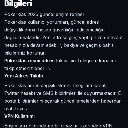
Bilgileri
Pokerklas 2026 güncel erişim rehberi
Pokerklas kullanıcı yorumları, güncel adres
değişikliklerinin hesap güvenliğini etkilemediğini
doğrulamaktadır. Yeni adrese giriş yaptığınızda mevcut
hesabınızla devam edebilir, bakiye ve geçmiş bahis
bilgileriniz korunur.
Pokerklas resmi adres
takibi için Telegram kanalını
takip etmeniz önerilir.
Yeni Adres Takibi
Pokerklas adres değişikliklerini Telegram kanalı,
Twitter hesabı ve SMS bildirimleri ile duyurmaktadır. E-
posta bildirimlerini açarak güncellemelerden haberdar
olabilirsiniz.
VPN Kullanımı
Erişim sorunlarında mobil cihazlar üzerinden VPN