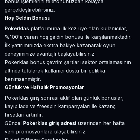
bonus işlemlerini telefonunuzdan kolayca
gerçekleştirebilirsiniz.
Hoş Geldin Bonusu
Pokerklas
platformuna ilk kez üye olan kullanıcılar,
%100'e varan hoş geldin bonusu ile karşılanmaktadır.
İlk yatırımınızda ekstra bakiye kazanarak oyun
deneyiminize avantajlı başlayabilirsiniz.
Pokerklas bonus çevrim şartları sektör ortalamasının
altında tutularak kullanıcı dostu bir politika
benimsenmiştir.
Günlük ve Haftalık Promosyonlar
Pokerklas giriş sonrası aktif olan günlük bonuslar,
kayıp iade ve freespin kampanyaları ile kazanç
fırsatları artırılır.
Güncel
Pokerklas giriş adresi
üzerinden her hafta
yeni promosyonlara ulaşabilirsiniz.