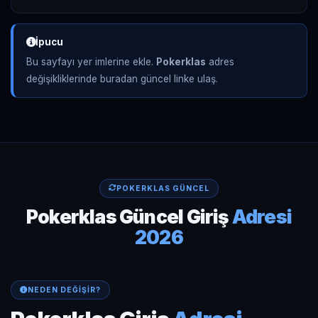
İpucu
Bu sayfayı yer imlerine ekle.
Pokerklas
adres
değişikliklerinde buradan güncel linke ulaş.
POKERKLAS GÜNCEL
Pokerklas Güncel Giriş
Adresi
2026
NEDEN DEĞIŞIR?