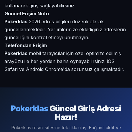
kullanarak giriş sağlayabilirsiniz.
Güncel Erişim Notu
Pokerklas
2026 adres bilgileri düzenli olarak
güncellenmektedir. Yer imlerinize eklediğiniz adreslerin
güncelliğini kontrol etmeyi unutmayın.
Telefondan Erişim
Pokerklas
mobil tarayıcılar için özel optimize edilmiş
arayüzü ile her yerden bahis oynayabilirsiniz. iOS
Safari ve Android Chrome'da sorunsuz çalışmaktadır.
Pokerklas
Güncel Giriş Adresi
Hazır!
Pokerklas resmi sitesine tek tıkla ulaş. Bağlantı aktif ve