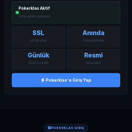
Pokerklas Aktif
Giriş adresi çalışıyor
SSL
Anında
ŞIFRELEME
YÖNLENDIRME
Günlük
Resmi
GÜNCELLEME
BAĞLANTI
Pokerklas'e Giriş Yap
POKERKLAS GIRIŞ