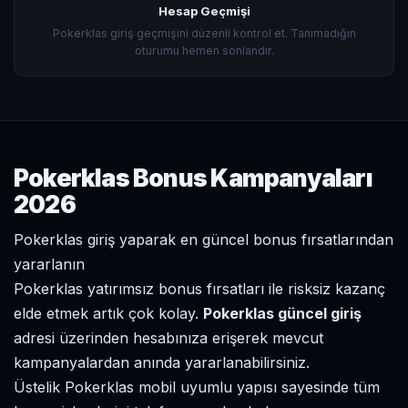
Hesap Geçmişi
Pokerklas giriş geçmişini düzenli kontrol et. Tanımadığın
oturumu hemen sonlandır.
Pokerklas Bonus Kampanyaları
2026
Pokerklas giriş yaparak en güncel bonus fırsatlarından
yararlanın
Pokerklas yatırımsız bonus fırsatları ile risksiz kazanç
elde etmek artık çok kolay.
Pokerklas güncel giriş
adresi üzerinden hesabınıza erişerek mevcut
kampanyalardan anında yararlanabilirsiniz.
Üstelik Pokerklas mobil uyumlu yapısı sayesinde tüm