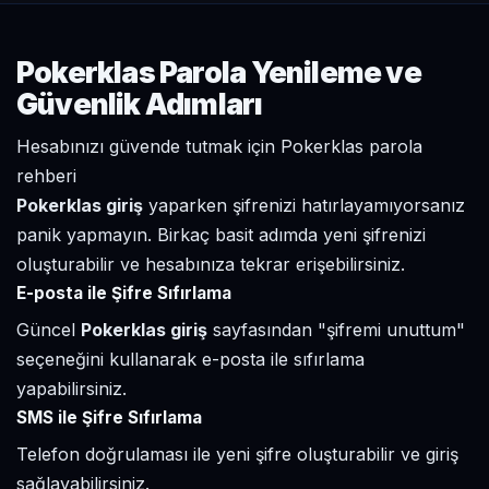
Pokerklas Parola Yenileme ve
Güvenlik Adımları
Hesabınızı güvende tutmak için Pokerklas parola
rehberi
Pokerklas giriş
yaparken şifrenizi hatırlayamıyorsanız
panik yapmayın. Birkaç basit adımda yeni şifrenizi
oluşturabilir ve hesabınıza tekrar erişebilirsiniz.
E-posta ile Şifre Sıfırlama
Güncel
Pokerklas giriş
sayfasından "şifremi unuttum"
seçeneğini kullanarak e-posta ile sıfırlama
yapabilirsiniz.
SMS ile Şifre Sıfırlama
Telefon doğrulaması ile yeni şifre oluşturabilir ve giriş
sağlayabilirsiniz.