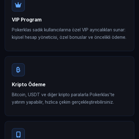
VIP Program
Pokerklas sadık kullanıcılarına özel VIP ayrıcalıkları sunar:
kişisel hesap yöneticisi, özel bonuslar ve öncelikli ödeme.
Kripto Ödeme
Bitcoin, USDT ve diğer kripto paralarla Pokerklas'te
yatırım yapabilir, hızlıca çekim gerçekleştirebilirsiniz.