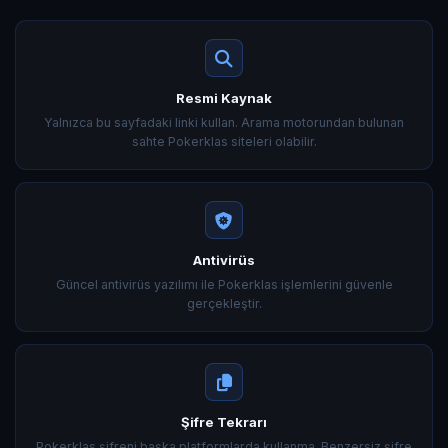
Resmi Kaynak
Yalnızca bu sayfadaki linki kullan. Arama motorundan bulunan
sahte Pokerklas siteleri olabilir.
Antivirüs
Güncel antivirüs yazılımı ile Pokerklas işlemlerini güvenle
gerçekleştir.
Şifre Tekrarı
Pokerklas şifreni başka platformlarda kullanma. Benzersiz şifre