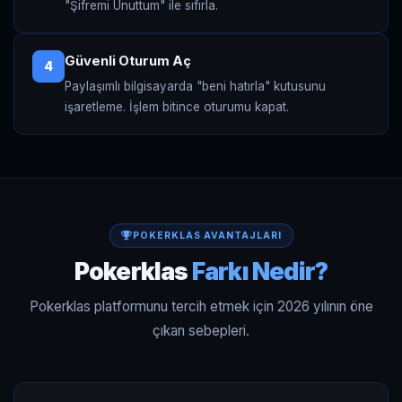
"Şifremi Unuttum" ile sıfırla.
Güvenli Oturum Aç
4
Paylaşımlı bilgisayarda "beni hatırla" kutusunu
işaretleme. İşlem bitince oturumu kapat.
POKERKLAS AVANTAJLARI
Pokerklas
Farkı Nedir?
Pokerklas platformunu tercih etmek için 2026 yılının öne
çıkan sebepleri.