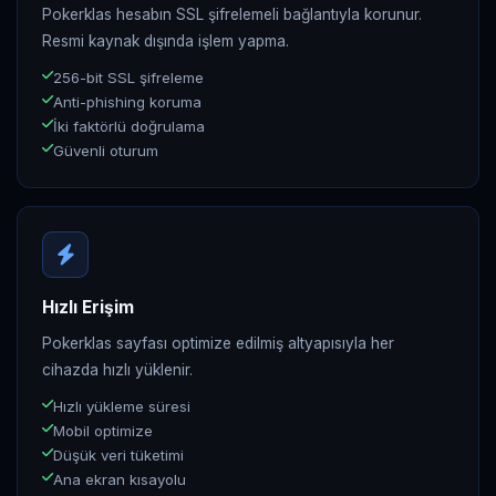
Pokerklas hesabın SSL şifrelemeli bağlantıyla korunur.
Resmi kaynak dışında işlem yapma.
256-bit SSL şifreleme
Anti-phishing koruma
İki faktörlü doğrulama
Güvenli oturum
Hızlı Erişim
Pokerklas sayfası optimize edilmiş altyapısıyla her
cihazda hızlı yüklenir.
Hızlı yükleme süresi
Mobil optimize
Düşük veri tüketimi
Ana ekran kısayolu