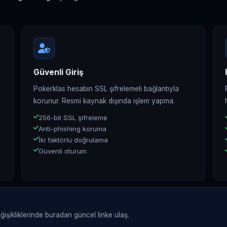
Güvenli Giriş
Pokerklas hesabın SSL şifrelemeli bağlantıyla
i
korunur. Resmi kaynak dışında işlem yapma.
256-bit SSL şifreleme
Anti-phishing koruma
İki faktörlü doğrulama
Güvenli oturum
işikliklerinde buradan güncel linke ulaş.