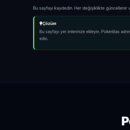
Bu sayfayı kaydedin. Her değişiklikte güncellenir 
Çözüm
Bu sayfayı yer imlerinize ekleyin. Pokerklas adres 
edin.
P