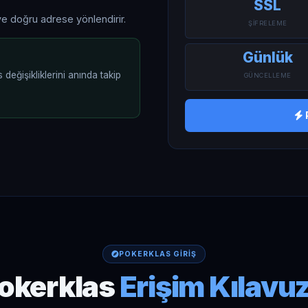
SSL
ve doğru adrese yönlendirir.
ŞIFRELEME
Günlük
değişikliklerini anında takip
GÜNCELLEME
POKERKLAS GIRIŞ
okerklas
Erişim Kılavu