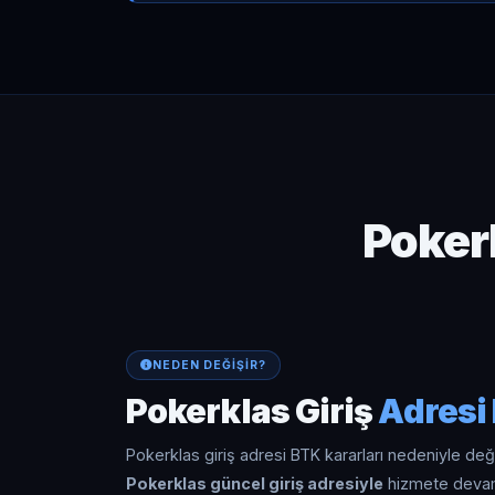
Poker
NEDEN DEĞIŞIR?
Pokerklas Giriş
Adresi 
Pokerklas giriş adresi BTK kararları nedeniyle değ
Pokerklas güncel giriş adresiyle
hizmete deva