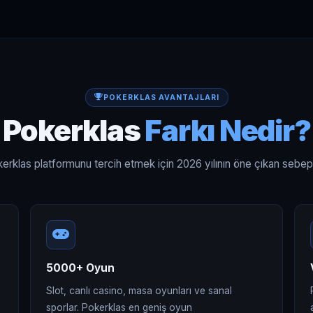
POKERKLAS AVANTAJLARI
Pokerklas
Farkı Nedir?
erklas platformunu tercih etmek için 2026 yılının öne çıkan sebepl
5000+ Oyun
Slot, canlı casino, masa oyunları ve sanal
sporlar. Pokerklas en geniş oyun