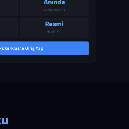
Anında
YÖNLENDIRME
Resmi
BAĞLANTI
Pokerklas'e Giriş Yap
zu