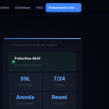
Girilir
Özellikler
SSS
Pokerklas'e Gir →
— POKERKLAS DURUM PANELI
Pokerklas Aktif
Giriş adresi çalışıyor
SSL
7/24
ŞIFRELEME
ERIŞIM
Anında
Resmi
YÖNLENDIRME
BAĞLANTI