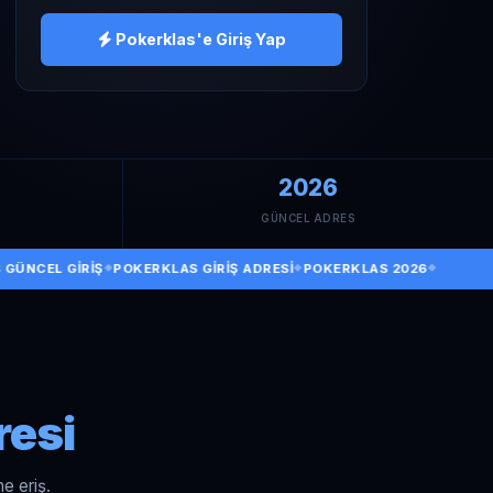
Pokerklas'e Giriş Yap
2026
GÜNCEL ADRES
CEL GIRIŞ
POKERKLAS GIRIŞ ADRESI
POKERKLAS 2026
resi
ne eriş.