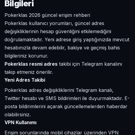
Bilgileri
Pokerklas 2026 güncel erişim rehberi
Pokerklas kullanıcı yorumları, güncel adres
değişikliklerinin hesap güvenliğini etkilemediğini
doğrulamaktadır. Yeni adrese giriş yaptığınızda mevcut
hesabınızla devam edebilir, bakiye ve geçmiş bahis
bilgileriniz korunur.
Pokerklas resmi adres
takibi için Telegram kanalını
takip etmeniz önerilir.
Yeni Adres Takibi
Pokerklas adres değişikliklerini Telegram kanalı,
Twitter hesabı ve SMS bildirimleri ile duyurmaktadır. E-
posta bildirimlerini açarak güncellemelerden haberdar
olabilirsiniz.
VPN Kullanımı
Erişim sorunlarında mobil cihazlar üzerinden VPN