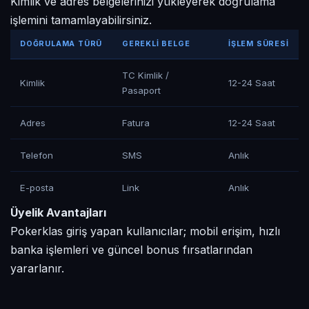
Kimlik ve adres belgelerinizi yükleyerek doğrulama
işlemini tamamlayabilirsiniz.
DOĞRULAMA TÜRÜ
GEREKLI BELGE
İŞLEM SÜRESI
TC Kimlik /
Kimlik
12-24 Saat
Pasaport
Adres
Fatura
12-24 Saat
Telefon
SMS
Anlık
E-posta
Link
Anlık
Üyelik Avantajları
Pokerklas giriş yapan kullanıcılar; mobil erişim, hızlı
banka işlemleri ve güncel bonus fırsatlarından
yararlanır.