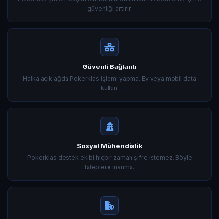
güvenliği artırır.
Güvenli Bağlantı
Halka açık ağda Pokerklas işlemi yapma. Ev veya mobil data
kullan.
Sosyal Mühendislik
Pokerklas destek ekibi hiçbir zaman şifre istemez. Böyle
taleplere inanma.