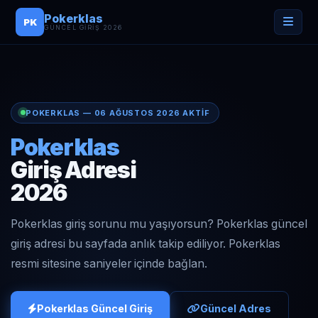
Pokerklas
PK
GÜNCEL GIRIŞ 2026
POKERKLAS — 06 AĞUSTOS 2026 AKTIF
Pokerklas
Giriş Adresi
2026
Pokerklas giriş sorunu mu yaşıyorsun? Pokerklas güncel
giriş adresi bu sayfada anlık takip ediliyor. Pokerklas
resmi sitesine saniyeler içinde bağlan.
Pokerklas Güncel Giriş
Güncel Adres