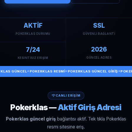
AKTİF
SSL
POKERKLAS DURUMU
GÜVENLI BAĞLANTI
2026
7/24
GÜNCEL ADRES
KESINTISIZ ERIŞIM
LAS GÜNCEL
POKERKLAS RESMI
POKERKLAS GÜNCEL GIRIŞ
POKERK
CANLI ERIŞIM
Pokerklas —
Aktif Giriş Adresi
Pokerklas güncel giriş
bağlantısı aktif. Tek tıkla Pokerklas
resmi sitesine eriş.