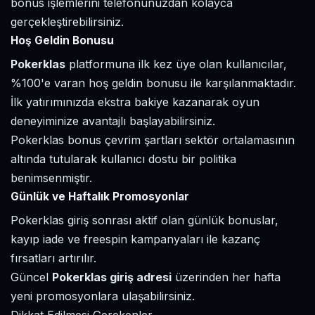
bonus işlemlerini telefonunuzdan kolayca
gerçekleştirebilirsiniz.
Hoş Geldin Bonusu
Pokerklas
platformuna ilk kez üye olan kullanıcılar,
%100'e varan hoş geldin bonusu ile karşılanmaktadır.
İlk yatırımınızda ekstra bakiye kazanarak oyun
deneyiminize avantajlı başlayabilirsiniz.
Pokerklas bonus çevrim şartları sektör ortalamasının
altında tutularak kullanıcı dostu bir politika
benimsenmiştir.
Günlük ve Haftalık Promosyonlar
Pokerklas giriş sonrası aktif olan günlük bonuslar,
kayıp iade ve freespin kampanyaları ile kazanç
fırsatları artırılır.
Güncel
Pokerklas giriş adresi
üzerinden her hafta
yeni promosyonlara ulaşabilirsiniz.