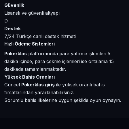
Güvenlik
Lisanslı ve güvenli altyapı
D
Destek
7/24 Türkçe canlı destek hizmeti
Hızlı Ödeme Sistemleri
Pokerklas
platformunda para yatırma işlemleri 5
dakika içinde, para çekme işlemleri ise ortalama 15
dakikada tamamlanmaktadır.
Yüksek Bahis Oranları
Güncel
Pokerklas giriş
ile yüksek oranlı bahis
fırsatlarından yararlanabilirsiniz.
Sorumlu bahis ilkelerine uygun şekilde oyun oynayın.