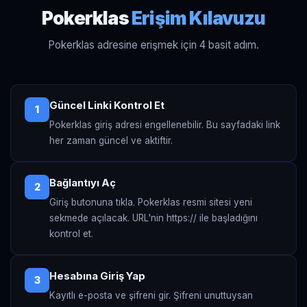
Pokerklas
Erişim Kılavuzu
Pokerklas adresine erişmek için 4 basit adım.
Güncel Linki Kontrol Et
1
Pokerklas giriş adresi engellenebilir. Bu sayfadaki link
her zaman güncel ve aktiftir.
Bağlantıyı Aç
2
Giriş butonuna tıkla. Pokerklas resmi sitesi yeni
sekmede açılacak. URL'nin https:// ile başladığını
kontrol et.
Hesabına Giriş Yap
3
Kayıtlı e-posta ve şifreni gir. Şifreni unuttuysan