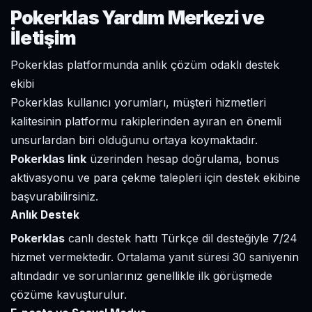
Pokerklas Yardım Merkezi ve
İletişim
Pokerklas platformunda anlık çözüm odaklı destek
ekibi
Pokerklas kullanıcı yorumları, müşteri hizmetleri
kalitesinin platformu rakiplerinden ayıran en önemli
unsurlardan biri olduğunu ortaya koymaktadır.
Pokerklas link
üzerinden hesap doğrulama, bonus
aktivasyonu ve para çekme talepleri için destek ekibine
başvurabilirsiniz.
Anlık Destek
Pokerklas
canlı destek hattı Türkçe dil desteğiyle 7/24
hizmet vermektedir. Ortalama yanıt süresi 30 saniyenin
altındadır ve sorunlarınız genellikle ilk görüşmede
çözüme kavuşturulur.