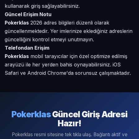
kullanarak giriş sağlayabilirsiniz.
Güncel Erişim Notu
Pokerklas
2026 adres bilgileri düzenli olarak
güncellenmektedir. Yer imlerinize eklediğiniz adreslerin
güncelliğini kontrol etmeyi unutmayın.
Telefondan Erişim
Pokerklas
mobil tarayıcılar için özel optimize edilmiş
arayüzü ile her yerden bahis oynayabilirsiniz. iOS
Safari ve Android Chrome'da sorunsuz çalışmaktadır.
Pokerklas
Güncel Giriş Adresi
Hazır!
Pokerklas resmi sitesine tek tıkla ulaş. Bağlantı aktif ve