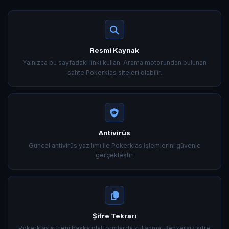
Resmi Kaynak
Yalnızca bu sayfadaki linki kullan. Arama motorundan bulunan
sahte Pokerklas siteleri olabilir.
Antivirüs
Güncel antivirüs yazılımı ile Pokerklas işlemlerini güvenle
gerçekleştir.
Şifre Tekrarı
Pokerklas şifreni başka platformlarda kullanma. Benzersiz şifre