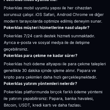
Pokerklas mobil uyumlu yapısı ile her cihazdan
sorunsuz çalışır. iOS Safari, Android Chrome ve diğer
modern tarayıcılarda optimize edilmiş deneyim sunar.
Pokerklas müşteri hizmetlerine nasıl ulaşılır?
Pokerklas 7/24 canlı destek hizmeti sunmaktadır.
Ayrıca e-posta ve sosyal medya ile de iletişime
geçebilirsiniz.
Pokerklas para çekme ne kadar sürer?
Pokerklas hızlı ödeme altyapısı ile para çekme talepleri
genellikle 30 dakika içinde işleme alınır. Papara ve
kripto para çekimleri daha hızlı gerçekleşmektedir.
Pokerklas yatırım yöntemleri nelerdir?
Pokerklas platformunda birçok farklı ödeme yöntemi
ile yatırım yapabilirsiniz: Papara, banka havalesi,
Bitcoin, USDT, kredi kartı ve daha fazlası.