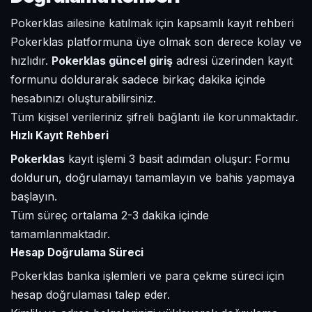
Pokerklas ailesine katılmak için kapsamlı kayıt rehberi
Pokerklas platformuna üye olmak son derece kolay ve
hızlıdır.
Pokerklas güncel giriş
adresi üzerinden kayıt
formunu doldurarak sadece birkaç dakika içinde
hesabınızı oluşturabilirsiniz.
Tüm kişisel verileriniz şifreli bağlantı ile korunmaktadır.
Hızlı Kayıt Rehberi
Pokerklas
kayıt işlemi 3 basit adımdan oluşur: Formu
doldurun, doğrulamayı tamamlayın ve bahis yapmaya
başlayın.
Tüm süreç ortalama 2-3 dakika içinde
tamamlanmaktadır.
Hesap Doğrulama Süreci
Pokerklas banka işlemleri ve para çekme süreci için
hesap doğrulaması talep eder.