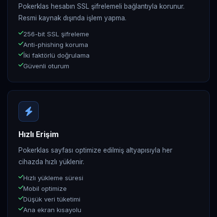
Pokerklas hesabın SSL şifrelemeli bağlantıyla korunur.
Resmi kaynak dışında işlem yapma.
256-bit SSL şifreleme
Anti-phishing koruma
İki faktörlü doğrulama
Güvenli oturum
Hızlı Erişim
Pokerklas sayfası optimize edilmiş altyapısıyla her
cihazda hızlı yüklenir.
Hızlı yükleme süresi
Mobil optimize
Düşük veri tüketimi
Ana ekran kısayolu