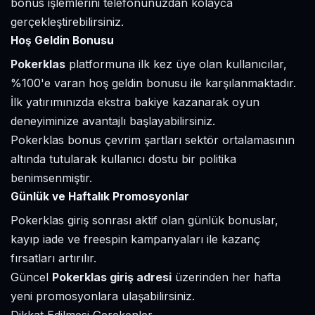
bonus işlemlerini telefonunuzdan kolayca
gerçekleştirebilirsiniz.
Hoş Geldin Bonusu
Pokerklas
platformuna ilk kez üye olan kullanıcılar,
%100'e varan hoş geldin bonusu ile karşılanmaktadır.
İlk yatırımınızda ekstra bakiye kazanarak oyun
deneyiminize avantajlı başlayabilirsiniz.
Pokerklas bonus çevrim şartları sektör ortalamasının
altında tutularak kullanıcı dostu bir politika
benimsenmiştir.
Günlük ve Haftalık Promosyonlar
Pokerklas giriş sonrası aktif olan günlük bonuslar,
kayıp iade ve freespin kampanyaları ile kazanç
fırsatları artırılır.
Güncel
Pokerklas giriş adresi
üzerinden her hafta
yeni promosyonlara ulaşabilirsiniz.