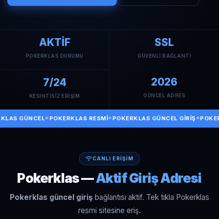
AKTİF
SSL
POKERKLAS DURUMU
GÜVENLI BAĞLANTI
2026
7/24
GÜNCEL ADRES
KESINTISIZ ERIŞIM
LAS GÜNCEL
POKERKLAS RESMI
POKERKLAS GÜNCEL GIRIŞ
POKERK
CANLI ERIŞIM
Pokerklas —
Aktif Giriş Adresi
Pokerklas güncel giriş
bağlantısı aktif. Tek tıkla Pokerklas
resmi sitesine eriş.