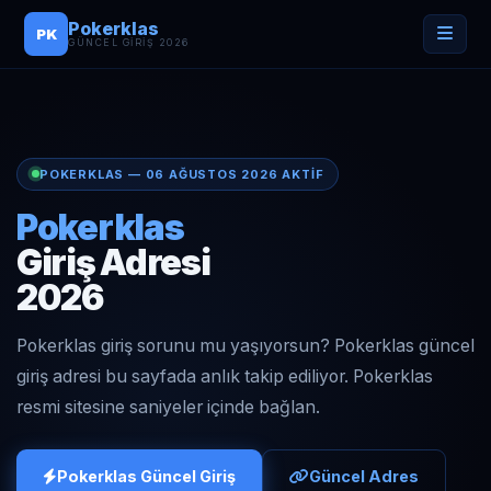
Pokerklas
PK
GÜNCEL GIRIŞ 2026
POKERKLAS — 06 AĞUSTOS 2026 AKTIF
Pokerklas
Giriş Adresi
2026
Pokerklas giriş sorunu mu yaşıyorsun? Pokerklas güncel
giriş adresi bu sayfada anlık takip ediliyor. Pokerklas
resmi sitesine saniyeler içinde bağlan.
Pokerklas Güncel Giriş
Güncel Adres