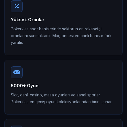
Yüksek Oranlar
Pokerklas spor bahislerinde sektörün en rekabetçi
oranlarını sunmaktadır. Maç öncesi ve canlı bahiste fark
yaratır.
5000+ Oyun
Slot, canlı casino, masa oyunları ve sanal sporlar.
Pokerklas en geniş oyun koleksiyonlarından birini sunar.