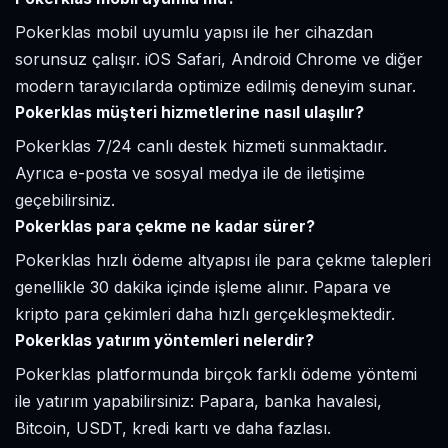
Pokerklas mobil uyumlu yapısı ile her cihazdan
sorunsuz çalışır. iOS Safari, Android Chrome ve diğer
modern tarayıcılarda optimize edilmiş deneyim sunar.
Pokerklas müşteri hizmetlerine nasıl ulaşılır?
Pokerklas 7/24 canlı destek hizmeti sunmaktadır.
Ayrıca e-posta ve sosyal medya ile de iletişime
geçebilirsiniz.
Pokerklas para çekme ne kadar sürer?
Pokerklas hızlı ödeme altyapısı ile para çekme talepleri
genellikle 30 dakika içinde işleme alınır. Papara ve
kripto para çekimleri daha hızlı gerçekleşmektedir.
Pokerklas yatırım yöntemleri nelerdir?
Pokerklas platformunda birçok farklı ödeme yöntemi
ile yatırım yapabilirsiniz: Papara, banka havalesi,
Bitcoin, USDT, kredi kartı ve daha fazlası.