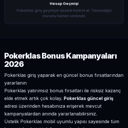
Hesap Geçmişi
Pokerklas giriş geçmişini düzenli kontrol et. Tanımadığın
oturumu hemen sonlandır.
Pokerklas Bonus Kampanyaları
2026
Pokerklas giriş yaparak en güncel bonus fırsatlarından
yararlanın
Pokerklas yatırımsız bonus fırsatları ile risksiz kazanç
elde etmek artık çok kolay.
Pokerklas güncel giriş
adresi üzerinden hesabınıza erişerek mevcut
kampanyalardan anında yararlanabilirsiniz.
Üstelik Pokerklas mobil uyumlu yapısı sayesinde tüm