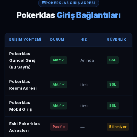
POKERKLAS GIRIŞ ADRESI
Pokerklas
Giriş Bağlantıları
ERIŞIM YÖNTEMI
DURUM
HIZ
GÜVENLIK
Pokerklas
Güncel Giriş
Aktif ✓
Anında
SSL
(Bu Sayfa)
Pokerklas
Aktif ✓
Hızlı
SSL
Resmi Adresi
Pokerklas
Aktif ✓
Hızlı
SSL
Mobil Giriş
Eski Pokerklas
Pasif ✗
—
Bilinmiyor
Adresleri