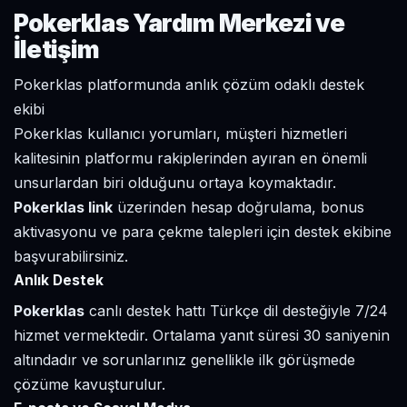
Pokerklas Yardım Merkezi ve
İletişim
Pokerklas platformunda anlık çözüm odaklı destek
ekibi
Pokerklas kullanıcı yorumları, müşteri hizmetleri
kalitesinin platformu rakiplerinden ayıran en önemli
unsurlardan biri olduğunu ortaya koymaktadır.
Pokerklas link
üzerinden hesap doğrulama, bonus
aktivasyonu ve para çekme talepleri için destek ekibine
başvurabilirsiniz.
Anlık Destek
Pokerklas
canlı destek hattı Türkçe dil desteğiyle 7/24
hizmet vermektedir. Ortalama yanıt süresi 30 saniyenin
altındadır ve sorunlarınız genellikle ilk görüşmede
çözüme kavuşturulur.