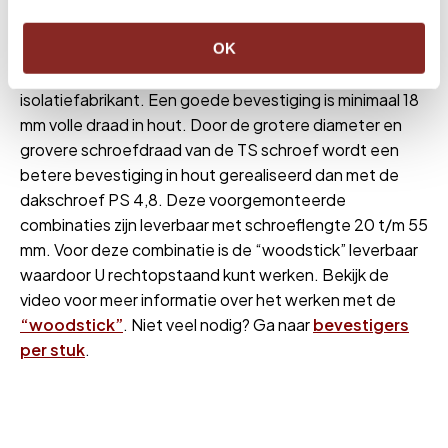
eventueel in combinatie met dunnere isolatie.
Raadpleeg bij het vastzetten van isolatie en
OK
onderlagen eerst het betreffende CTG van de
isolatiefabrikant. Een goede bevestiging is minimaal 18
mm volle draad in hout. Door de grotere diameter en
grovere schroefdraad van de TS schroef wordt een
betere bevestiging in hout gerealiseerd dan met de
dakschroef PS 4,8. Deze voorgemonteerde
combinaties zijn leverbaar met schroeflengte 20 t/m 55
mm.
Voor deze combinatie is de “woodstick” leverbaar
waardoor U rechtopstaand kunt werken. Bekijk de
video voor meer informatie over het werken met de
“woodstick”
. Niet veel nodig? Ga naar
bevestigers
per stuk
.