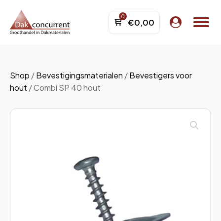
€
0,00
menu
Shop
/
Bevestigingsmaterialen
/
Bevestigers voor
menu
hout
/ Combi SP 40 hout
menu
menu
menu
menu
menu