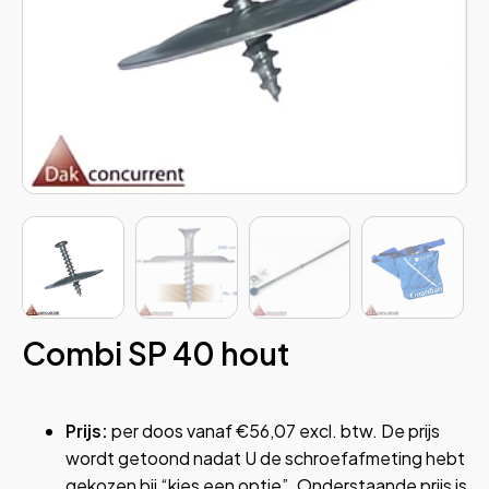
menu
menu
menu
menu
menu
menu
menu
Combi SP 40 hout
Prijs:
per doos vanaf €56,07 excl. btw. De prijs
wordt getoond nadat U de schroefafmeting hebt
gekozen bij “kies een optie”. Onderstaande prijs is