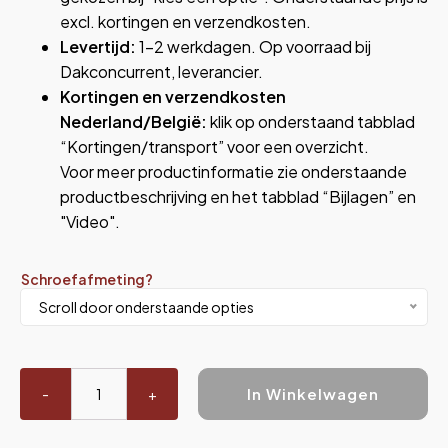
excl. kortingen en verzendkosten.
Levertijd:
1-2 werkdagen. Op voorraad bij
Dakconcurrent, leverancier.
Kortingen en verzendkosten
Nederland/België:
klik op onderstaand tabblad
“Kortingen/transport” voor een overzicht.
Voor meer productinformatie zie onderstaande
productbeschrijving en het tabblad “Bijlagen” en
"Video".
Schroefafmeting?
Scroll door onderstaande opties
Combi
In Winkelwagen
SP
40
hout