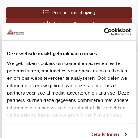
aantal
Productomschrijving
Kortingen/transport
Video
Bijlagen
Deze website maakt gebruik van cookies
We gebruiken cookies om content en advertenties te
Productomschrijving combi SP 40
personaliseren, om functies voor social media te bieden
en om ons websiteverkeer te analyseren. Ook delen we
hout
informatie over uw gebruik van onze site met onze
partners voor social media, adverteren en analyse. Deze
De combi SP 40 hout is een voorgemonteerde S-punt
partners kunnen deze gegevens combineren met andere
houtschroef type
TS 5,2
voor bit T25 (Torx 25-kop) en
informatie die u aan ze heeft verstrekt of die ze hebben
drukverdeelplaat SP 40
mm type F van het merk
verzameld op basis van uw gebruik van hun services.
Guardian
. De inhoud van een doos is 250. Deze
combinatie kan gebruikt worden voor het direct
Details tonen
bevestigen van onderlagen in houten ondergrond,