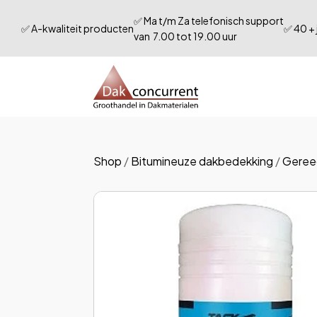
✅ Ma t/m Za telefonisch support
✅ A-kwaliteit producten
✅ 40 + 
van 7.00 tot 19.00 uur
menu
menu
menu
menu
Shop
/
Bitumineuze dakbedekking
/
Geree
menu
menu
menu