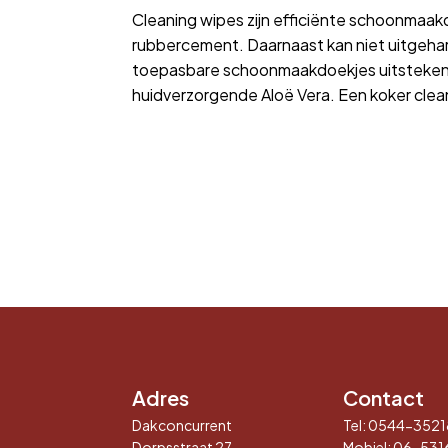
Cleaning wipes zijn efficiënte schoonmaakdoe
rubbercement. Daarnaast kan niet uitgehar
toepasbare schoonmaakdoekjes uitstekend 
huidverzorgende Aloë Vera. Een koker clea
Adres
Contact
Dakconcurrent
Tel:
0544-3521
Dorpsstraat 27
Mobiel:
06-531