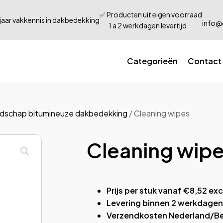
✅ Producten uit eigen voorraad
jaar vakkennis in dakbedekking
info@
1 a 2 werkdagen levertijd
Categorieën
Contact
dschap bitumineuze dakbedekking
/ Cleaning wipes
Cleaning wip
Prijs per stuk vanaf €8,52 exc
Levering binnen 2 werkdage
Verzendkosten Nederland/Be