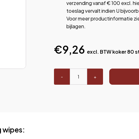
verzending vanaf € 100 excl. hi
toeslag vervalt indien U bijvo
Voor meer productinformatie zi
bijlagen.
€
9,26
excl. BTW
koker 80 s
Cleaning
wipes
aantal
g wipes: