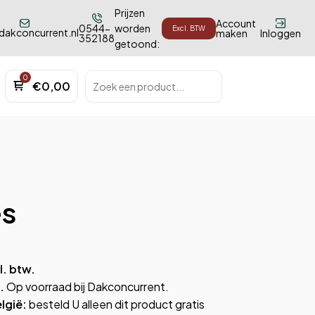
Prijzen
Account
0544-
worden
dakconcurrent.nl
maken
Inloggen
352188
getoond:
Zoeken
€
0,00
naar:
es
l. btw.
n.
Op voorraad bij Dakconcurrent.
lgië:
besteld U alleen dit product gratis