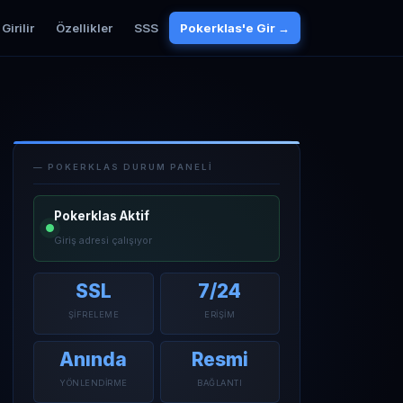
Girilir
Özellikler
SSS
Pokerklas'e Gir →
— POKERKLAS DURUM PANELI
Pokerklas Aktif
Giriş adresi çalışıyor
SSL
7/24
ŞIFRELEME
ERIŞIM
Anında
Resmi
YÖNLENDIRME
BAĞLANTI