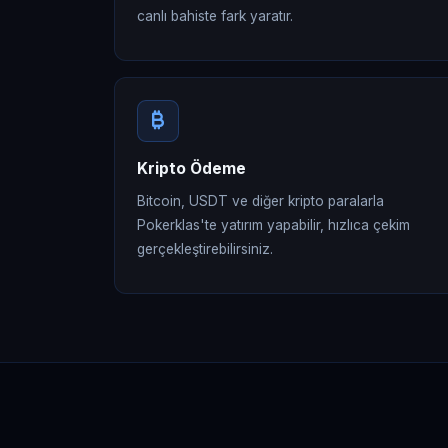
canlı bahiste fark yaratır.
Kripto Ödeme
Bitcoin, USDT ve diğer kripto paralarla
Pokerklas'te yatırım yapabilir, hızlıca çekim
gerçekleştirebilirsiniz.