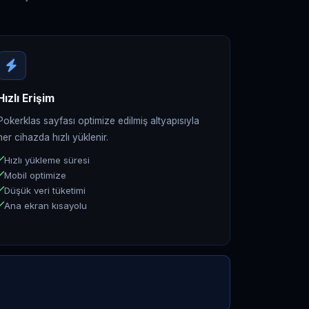
Hızlı Erişim
Pokerklas sayfası optimize edilmiş altyapısıyla
her cihazda hızlı yüklenir.
Hızlı yükleme süresi
Mobil optimize
Düşük veri tüketimi
Ana ekran kısayolu