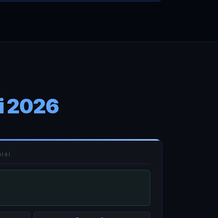
i 2026
ISI