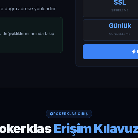
SSL
ve doğru adrese yönlendirir.
ŞIFRELEME
Günlük
değişikliklerini anında takip
GÜNCELLEME
POKERKLAS GIRIŞ
okerklas
Erişim Kılavu