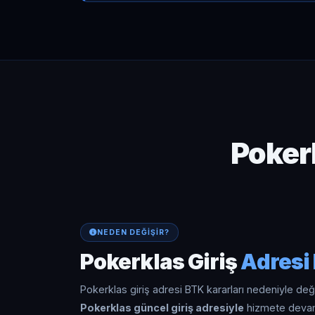
Poker
NEDEN DEĞIŞIR?
Pokerklas Giriş
Adresi 
Pokerklas giriş adresi BTK kararları nedeniyle değ
Pokerklas güncel giriş adresiyle
hizmete deva