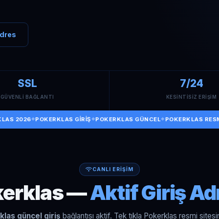
dres
SSL
7/24
GÜVENLI BAĞLANTI
KESINTISIZ ERIŞIM
 2026
POKERKLAS GIRIŞ
POKERKLAS GÜNCEL
POKERKLAS RESMI
P
CANLI ERIŞIM
kerklas —
Aktif Giriş Ad
klas güncel giriş
bağlantısı aktif. Tek tıkla Pokerklas resmi sitesi