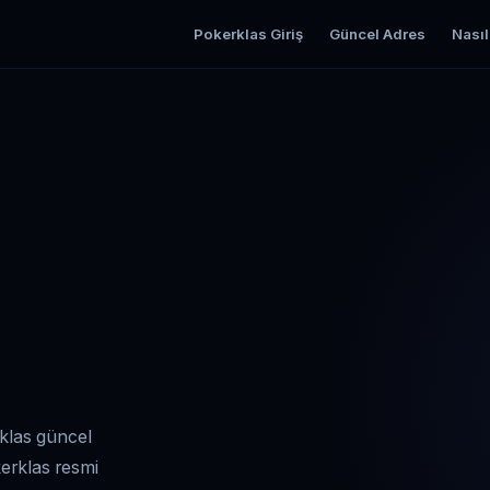
Pokerklas Giriş
Güncel Adres
Nasıl 
klas güncel
kerklas resmi