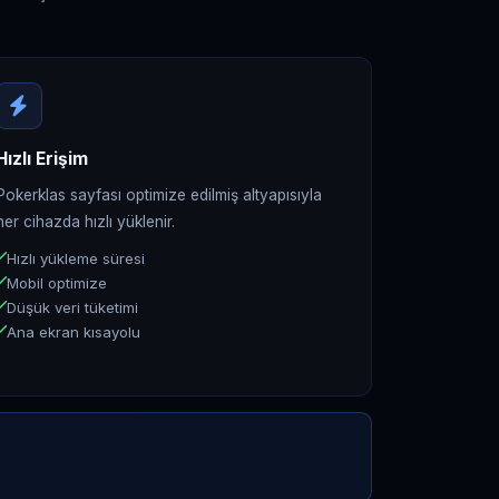
Hızlı Erişim
Pokerklas sayfası optimize edilmiş altyapısıyla
her cihazda hızlı yüklenir.
Hızlı yükleme süresi
Mobil optimize
Düşük veri tüketimi
Ana ekran kısayolu