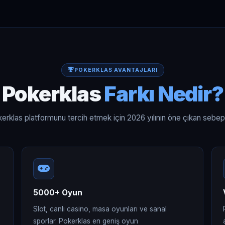
POKERKLAS AVANTAJLARI
Pokerklas
Farkı Nedir?
erklas platformunu tercih etmek için 2026 yılının öne çıkan sebepl
5000+ Oyun
Slot, canlı casino, masa oyunları ve sanal
sporlar. Pokerklas en geniş oyun