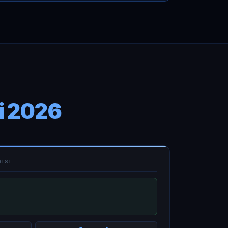
i 2026
ISI