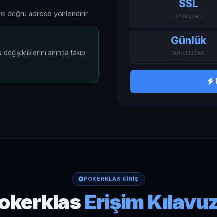
SSL
ve doğru adrese yönlendirir.
ŞIFRELEME
Günlük
değişikliklerini anında takip
GÜNCELLEME
POKERKLAS GIRIŞ
okerklas
Erişim Kılavu