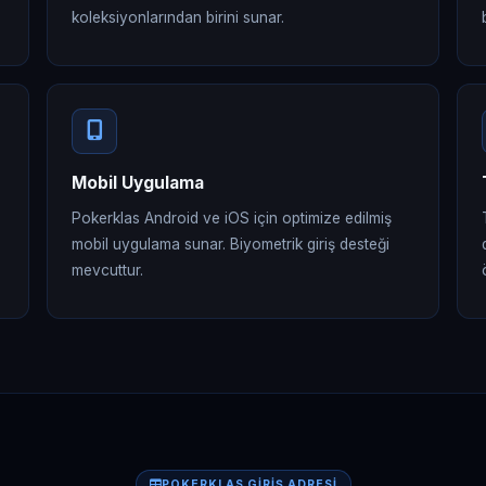
koleksiyonlarından birini sunar.
Mobil Uygulama
Pokerklas Android ve iOS için optimize edilmiş
mobil uygulama sunar. Biyometrik giriş desteği
mevcuttur.
POKERKLAS GIRIŞ ADRESI