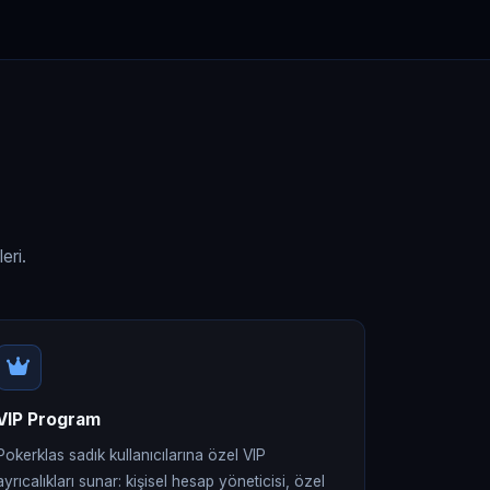
eri.
VIP Program
Pokerklas sadık kullanıcılarına özel VIP
ayrıcalıkları sunar: kişisel hesap yöneticisi, özel