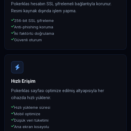
Pokerklas hesabın SSL şifrelemeli bağlantıyla korunur.
Resmi kaynak dışında işlem yapma.
256-bit SSL şifreleme
Anti-phishing koruma
İki faktörlü doğrulama
Güvenli oturum
Hızlı Erişim
Pokerklas sayfası optimize edilmiş altyapısıyla her
cihazda hızlı yüklenir.
Hızlı yükleme süresi
Mobil optimize
Düşük veri tüketimi
Ana ekran kısayolu