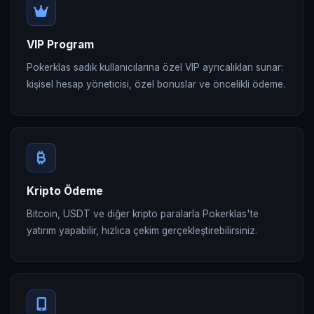
VIP Program
Pokerklas sadık kullanıcılarına özel VIP ayrıcalıkları sunar:
kişisel hesap yöneticisi, özel bonuslar ve öncelikli ödeme.
Kripto Ödeme
Bitcoin, USDT ve diğer kripto paralarla Pokerklas'te
yatırım yapabilir, hızlıca çekim gerçekleştirebilirsiniz.