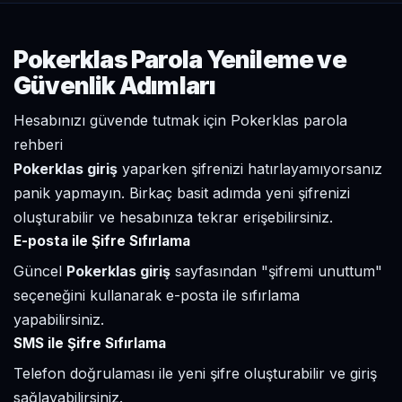
Pokerklas Parola Yenileme ve
Güvenlik Adımları
Hesabınızı güvende tutmak için Pokerklas parola
rehberi
Pokerklas giriş
yaparken şifrenizi hatırlayamıyorsanız
panik yapmayın. Birkaç basit adımda yeni şifrenizi
oluşturabilir ve hesabınıza tekrar erişebilirsiniz.
E-posta ile Şifre Sıfırlama
Güncel
Pokerklas giriş
sayfasından "şifremi unuttum"
seçeneğini kullanarak e-posta ile sıfırlama
yapabilirsiniz.
SMS ile Şifre Sıfırlama
Telefon doğrulaması ile yeni şifre oluşturabilir ve giriş
sağlayabilirsiniz.