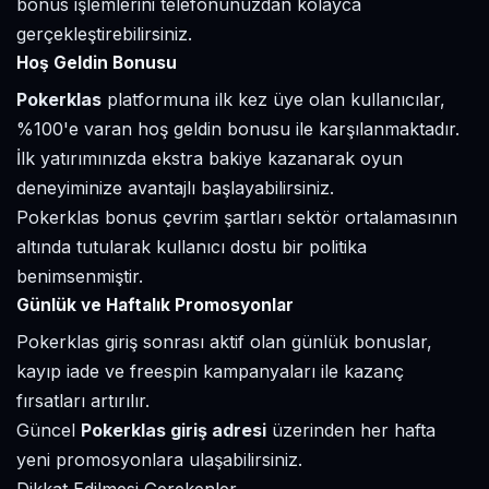
bonus işlemlerini telefonunuzdan kolayca
gerçekleştirebilirsiniz.
Hoş Geldin Bonusu
Pokerklas
platformuna ilk kez üye olan kullanıcılar,
%100'e varan hoş geldin bonusu ile karşılanmaktadır.
İlk yatırımınızda ekstra bakiye kazanarak oyun
deneyiminize avantajlı başlayabilirsiniz.
Pokerklas bonus çevrim şartları sektör ortalamasının
altında tutularak kullanıcı dostu bir politika
benimsenmiştir.
Günlük ve Haftalık Promosyonlar
Pokerklas giriş sonrası aktif olan günlük bonuslar,
kayıp iade ve freespin kampanyaları ile kazanç
fırsatları artırılır.
Güncel
Pokerklas giriş adresi
üzerinden her hafta
yeni promosyonlara ulaşabilirsiniz.