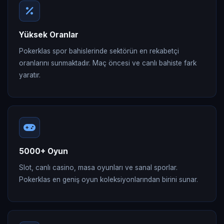
Yüksek Oranlar
Pokerklas spor bahislerinde sektörün en rekabetçi
oranlarını sunmaktadır. Maç öncesi ve canlı bahiste fark
yaratır.
5000+ Oyun
Slot, canlı casino, masa oyunları ve sanal sporlar.
Pokerklas en geniş oyun koleksiyonlarından birini sunar.