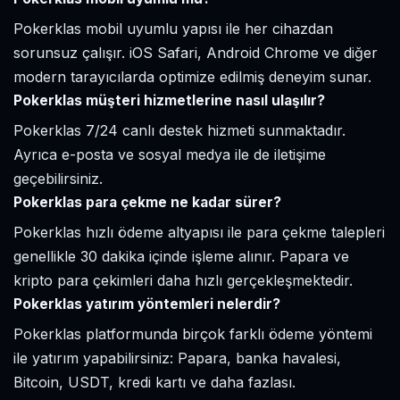
Pokerklas mobil uyumlu yapısı ile her cihazdan
sorunsuz çalışır. iOS Safari, Android Chrome ve diğer
modern tarayıcılarda optimize edilmiş deneyim sunar.
Pokerklas müşteri hizmetlerine nasıl ulaşılır?
Pokerklas 7/24 canlı destek hizmeti sunmaktadır.
Ayrıca e-posta ve sosyal medya ile de iletişime
geçebilirsiniz.
Pokerklas para çekme ne kadar sürer?
Pokerklas hızlı ödeme altyapısı ile para çekme talepleri
genellikle 30 dakika içinde işleme alınır. Papara ve
kripto para çekimleri daha hızlı gerçekleşmektedir.
Pokerklas yatırım yöntemleri nelerdir?
Pokerklas platformunda birçok farklı ödeme yöntemi
ile yatırım yapabilirsiniz: Papara, banka havalesi,
Bitcoin, USDT, kredi kartı ve daha fazlası.