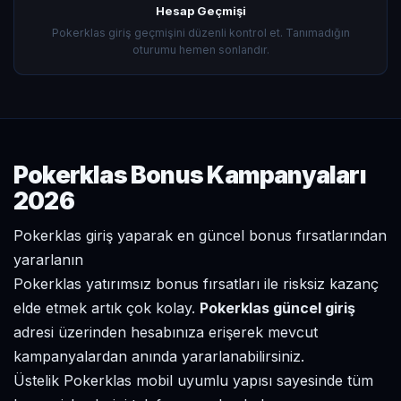
Hesap Geçmişi
Pokerklas giriş geçmişini düzenli kontrol et. Tanımadığın
oturumu hemen sonlandır.
Pokerklas Bonus Kampanyaları
2026
Pokerklas giriş yaparak en güncel bonus fırsatlarından
yararlanın
Pokerklas yatırımsız bonus fırsatları ile risksiz kazanç
elde etmek artık çok kolay.
Pokerklas güncel giriş
adresi üzerinden hesabınıza erişerek mevcut
kampanyalardan anında yararlanabilirsiniz.
Üstelik Pokerklas mobil uyumlu yapısı sayesinde tüm