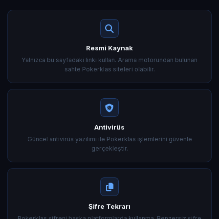
Resmi Kaynak
Yalnızca bu sayfadaki linki kullan. Arama motorundan bulunan
sahte Pokerklas siteleri olabilir.
Antivirüs
Güncel antivirüs yazılımı ile Pokerklas işlemlerini güvenle
gerçekleştir.
Şifre Tekrarı
Pokerklas şifreni başka platformlarda kullanma. Benzersiz şifre