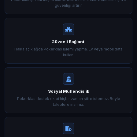
güvenliği artırır.
Güvenli Bağlantı
Halka açık ağda Pokerklas işlemi yapma. Ev veya mobil data
kullan.
Sosyal Mühendislik
Pokerklas destek ekibi hiçbir zaman şifre istemez. Böyle
taleplere inanma.