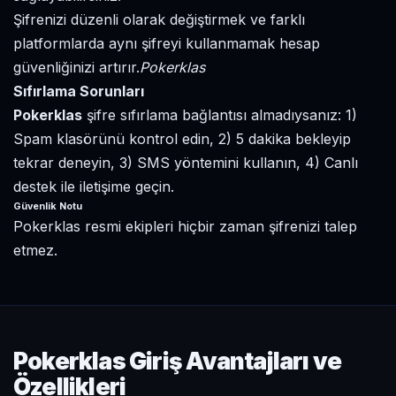
Şifrenizi düzenli olarak değiştirmek ve farklı
platformlarda aynı şifreyi kullanmamak hesap
güvenliğinizi artırır.
Pokerklas
Sıfırlama Sorunları
Pokerklas
şifre sıfırlama bağlantısı almadıysanız: 1)
Spam klasörünü kontrol edin, 2) 5 dakika bekleyip
tekrar deneyin, 3) SMS yöntemini kullanın, 4) Canlı
destek ile iletişime geçin.
Güvenlik Notu
Pokerklas resmi ekipleri hiçbir zaman şifrenizi talep
etmez.
Pokerklas Giriş Avantajları ve
Özellikleri