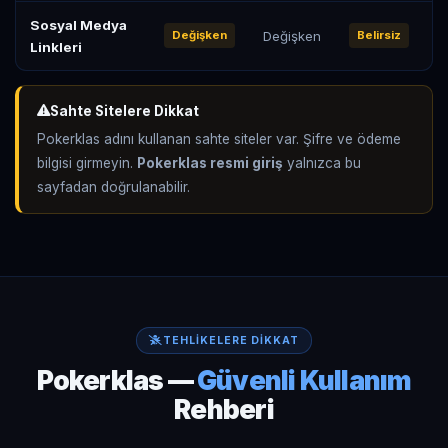
Sosyal Medya
Değişken
Değişken
Belirsiz
Linkleri
Sahte Sitelere Dikkat
Pokerklas adını kullanan sahte siteler var. Şifre ve ödeme
bilgisi girmeyin.
Pokerklas resmi giriş
yalnızca bu
sayfadan doğrulanabilir.
TEHLIKELERE DIKKAT
Pokerklas —
Güvenli Kullanım
Rehberi