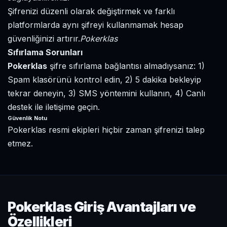
Şifrenizi düzenli olarak değiştirmek ve farklı
platformlarda aynı şifreyi kullanmamak hesap
güvenliğinizi artırır.
Pokerklas
Sıfırlama Sorunları
Pokerklas
şifre sıfırlama bağlantısı almadıysanız: 1)
Spam klasörünü kontrol edin, 2) 5 dakika bekleyip
tekrar deneyin, 3) SMS yöntemini kullanın, 4) Canlı
destek ile iletişime geçin.
Güvenlik Notu
Pokerklas resmi ekipleri hiçbir zaman şifrenizi talep
etmez.
Pokerklas Giriş Avantajları ve
Özellikleri