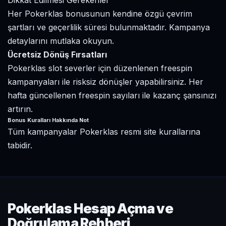
Dikkat Edilmesi Gerekenler
Her Pokerklas bonusunun kendine özgü çevrim
şartları ve geçerlilik süresi bulunmaktadır. Kampanya
detaylarını mutlaka okuyun.
Ücretsiz Dönüş Fırsatları
Pokerklas slot severler için düzenlenen freespin
kampanyaları ile risksiz dönüşler yapabilirsiniz. Her
hafta güncellenen freespin sayıları ile kazanç şansınızı
artırın.
Bonus Kuralları Hakkında Not
Tüm kampanyalar Pokerklas resmi site kurallarına
tabidir.
Pokerklas Hesap Açma ve
Doğrulama Rehberi