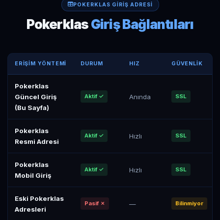
POKERKLAS GIRIŞ ADRESI
Pokerklas
Giriş Bağlantıları
ERIŞIM YÖNTEMI
DURUM
HIZ
GÜVENLIK
Pokerklas
Güncel Giriş
Aktif ✓
Anında
SSL
(Bu Sayfa)
Pokerklas
Aktif ✓
Hızlı
SSL
Resmi Adresi
Pokerklas
Aktif ✓
Hızlı
SSL
Mobil Giriş
Eski Pokerklas
Pasif ✗
—
Bilinmiyor
Adresleri