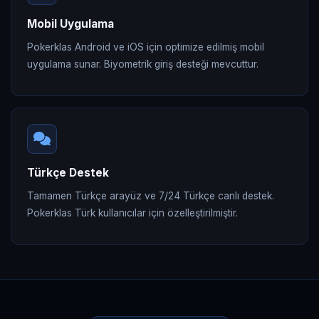
Mobil Uygulama
Pokerklas Android ve iOS için optimize edilmiş mobil
uygulama sunar. Biyometrik giriş desteği mevcuttur.
Türkçe Destek
Tamamen Türkçe arayüz ve 7/24 Türkçe canlı destek.
Pokerklas Türk kullanıcılar için özelleştirilmiştir.