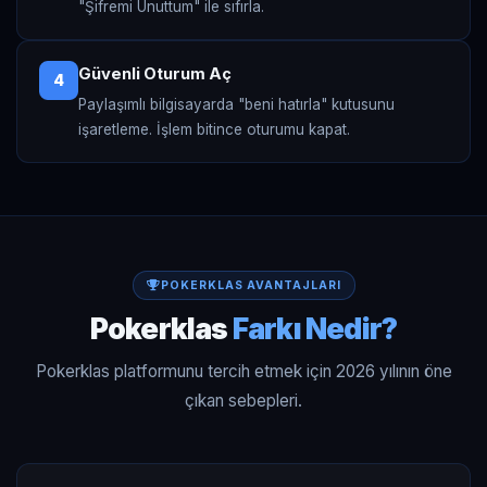
"Şifremi Unuttum" ile sıfırla.
Güvenli Oturum Aç
4
Paylaşımlı bilgisayarda "beni hatırla" kutusunu
işaretleme. İşlem bitince oturumu kapat.
POKERKLAS AVANTAJLARI
Pokerklas
Farkı Nedir?
Pokerklas platformunu tercih etmek için 2026 yılının öne
çıkan sebepleri.