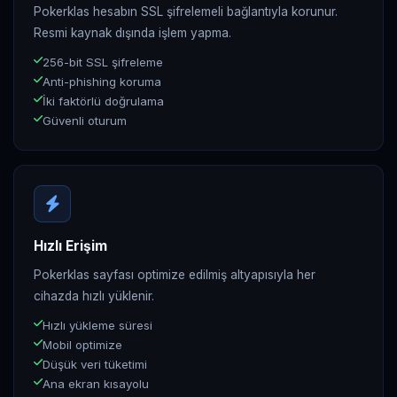
Pokerklas hesabın SSL şifrelemeli bağlantıyla korunur.
Resmi kaynak dışında işlem yapma.
256-bit SSL şifreleme
Anti-phishing koruma
İki faktörlü doğrulama
Güvenli oturum
Hızlı Erişim
Pokerklas sayfası optimize edilmiş altyapısıyla her
cihazda hızlı yüklenir.
Hızlı yükleme süresi
Mobil optimize
Düşük veri tüketimi
Ana ekran kısayolu