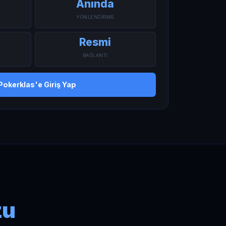
Anında
YÖNLENDIRME
Resmi
BAĞLANTI
Pokerklas'e Giriş Yap
zu