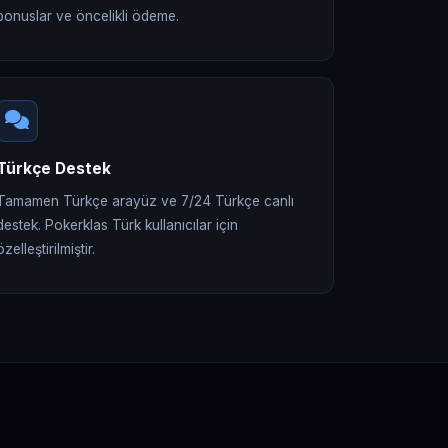
bonuslar ve öncelikli ödeme.
Türkçe Destek
Tamamen Türkçe arayüz ve 7/24 Türkçe canlı
destek. Pokerklas Türk kullanıcılar için
özelleştirilmiştir.