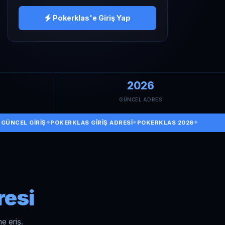
Pokerklas'e Giriş Yap
2026
GÜNCEL ADRES
CEL GIRIŞ
POKERKLAS GIRIŞ ADRESI
POKERKLAS 2026
resi
ne eriş.