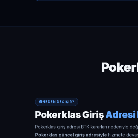
Poker
NEDEN DEĞIŞIR?
Pokerklas Giriş
Adresi 
Pokerklas giriş adresi BTK kararları nedeniyle değ
Pokerklas güncel giriş adresiyle
hizmete deva