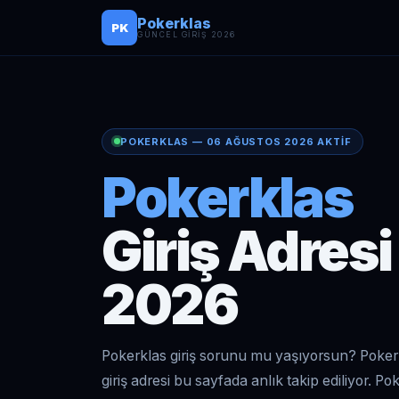
Pokerklas
PK
GÜNCEL GIRIŞ 2026
POKERKLAS — 06 AĞUSTOS 2026 AKTIF
Pokerklas
Giriş Adresi
2026
Pokerklas giriş sorunu mu yaşıyorsun? Poker
giriş adresi bu sayfada anlık takip ediliyor. Po