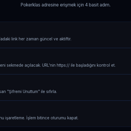
Pokerklas adresine erişmek için 4 basit adım.
fadaki link her zaman güncel ve aktiftir.
eni sekmede açılacak. URL'nin https:// ile başladığını kontrol et.
san "Şifremi Unuttum" ile sıfırla.
unu işaretleme. İşlem bitince oturumu kapat.