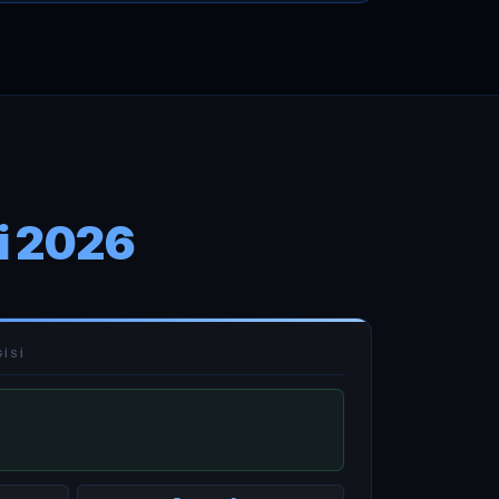
i 2026
ISI