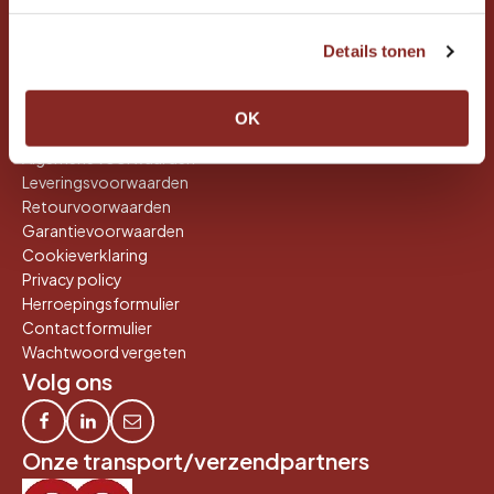
Contact
Tel:
0544-352188
Details tonen
Mobiel:
06-53165396
Mail: info@dakconcurrent.nl
OK
Klantenservice
Algemene voorwaarden
Leveringsvoorwaarden
Retourvoorwaarden
Garantievoorwaarden
Cookieverklaring
Privacy policy
Herroepingsformulier
Contactformulier
Wachtwoord vergeten
Volg ons
Onze transport/verzendpartners