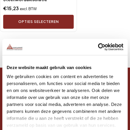
menu
menu
€
15,23
excl. BTW
menu
menu
OPTIES SELECTEREN
menu
Deze website maakt gebruik van cookies
We gebruiken cookies om content en advertenties te
personaliseren, om functies voor social media te bieden
menu
menu
en om ons websiteverkeer te analyseren. Ook delen we
Adres
informatie over uw gebruik van onze site met onze
Dakconcurrent
partners voor social media, adverteren en analyse. Deze
Dorpsstraat 27
partners kunnen deze gegevens combineren met andere
7136 LE Zieuwent
informatie die u aan ze heeft verstrekt of die ze hebben
KvK-nr: 08057945
verzameld op basis van uw gebruik van hun services.
BTW-nr: NL001387725B74