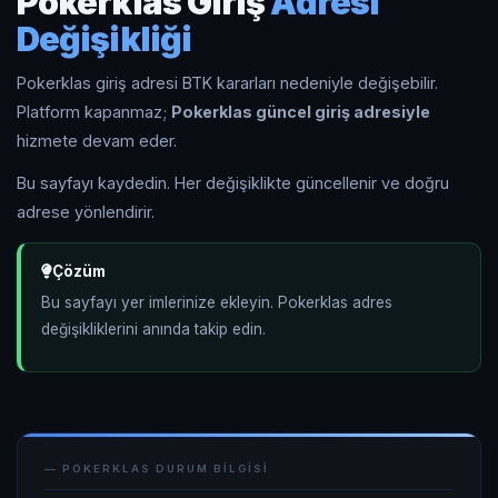
Pokerklas Giriş
Adresi
Değişikliği
Pokerklas giriş adresi BTK kararları nedeniyle değişebilir.
Platform kapanmaz;
Pokerklas güncel giriş adresiyle
hizmete devam eder.
Bu sayfayı kaydedin. Her değişiklikte güncellenir ve doğru
adrese yönlendirir.
Çözüm
Bu sayfayı yer imlerinize ekleyin. Pokerklas adres
değişikliklerini anında takip edin.
— POKERKLAS DURUM BILGISI