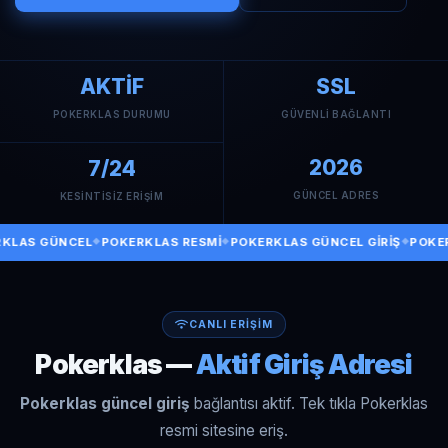
AKTİF
SSL
POKERKLAS DURUMU
GÜVENLI BAĞLANTI
2026
7/24
GÜNCEL ADRES
KESINTISIZ ERIŞIM
LAS GÜNCEL
POKERKLAS RESMI
POKERKLAS GÜNCEL GIRIŞ
POKERK
CANLI ERIŞIM
Pokerklas —
Aktif Giriş Adresi
Pokerklas güncel giriş
bağlantısı aktif. Tek tıkla Pokerklas
resmi sitesine eriş.