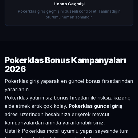
Hesap Geçmişi
Pokerklas giriş geçmişini düzenli kontrol et. Tanımadığın
oturumu hemen sonlandır.
Pokerklas Bonus Kampanyaları
2026
Pokerklas giriş yaparak en güncel bonus fırsatlarından
yararlanın
Pokerklas yatırımsız bonus fırsatları ile risksiz kazanç
elde etmek artık çok kolay.
Pokerklas güncel giriş
adresi üzerinden hesabınıza erişerek mevcut
kampanyalardan anında yararlanabilirsiniz.
Üstelik Pokerklas mobil uyumlu yapısı sayesinde tüm