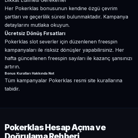
Dikkat Edilmesi Gerekenler
Her Pokerklas bonusunun kendine özgü çevrim
şartları ve geçerlilik süresi bulunmaktadır. Kampanya
detaylarını mutlaka okuyun.
Ücretsiz Dönüş Fırsatları
Pokerklas slot severler için düzenlenen freespin
kampanyaları ile risksiz dönüşler yapabilirsiniz. Her
hafta güncellenen freespin sayıları ile kazanç şansınızı
artırın.
Bonus Kuralları Hakkında Not
Tüm kampanyalar Pokerklas resmi site kurallarına
tabidir.
Pokerklas Hesap Açma ve
Doğrulama Rehberi