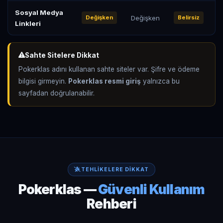
Sosyal Medya
Değişken
Değişken
Belirsiz
Linkleri
Sahte Sitelere Dikkat
Pokerklas adını kullanan sahte siteler var. Şifre ve ödeme
bilgisi girmeyin.
Pokerklas resmi giriş
yalnızca bu
sayfadan doğrulanabilir.
TEHLIKELERE DIKKAT
Pokerklas —
Güvenli Kullanım
Rehberi