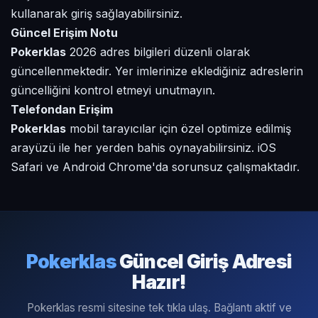
kullanarak giriş sağlayabilirsiniz.
Güncel Erişim Notu
Pokerklas
2026 adres bilgileri düzenli olarak
güncellenmektedir. Yer imlerinize eklediğiniz adreslerin
güncelliğini kontrol etmeyi unutmayın.
Telefondan Erişim
Pokerklas
mobil tarayıcılar için özel optimize edilmiş
arayüzü ile her yerden bahis oynayabilirsiniz. iOS
Safari ve Android Chrome'da sorunsuz çalışmaktadır.
Pokerklas
Güncel Giriş Adresi
Hazır!
Pokerklas resmi sitesine tek tıkla ulaş. Bağlantı aktif ve