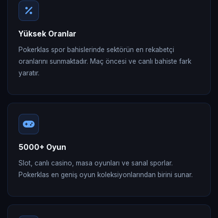
Yüksek Oranlar
Pokerklas spor bahislerinde sektörün en rekabetçi
oranlarını sunmaktadır. Maç öncesi ve canlı bahiste fark
yaratır.
5000+ Oyun
Slot, canlı casino, masa oyunları ve sanal sporlar.
Pokerklas en geniş oyun koleksiyonlarından birini sunar.