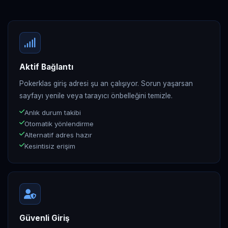
Aktif Bağlantı
Pokerklas giriş adresi şu an çalışıyor. Sorun yaşarsan
sayfayı yenile veya tarayıcı önbelleğini temizle.
Anlık durum takibi
Otomatik yönlendirme
Alternatif adres hazır
Kesintisiz erişim
Güvenli Giriş