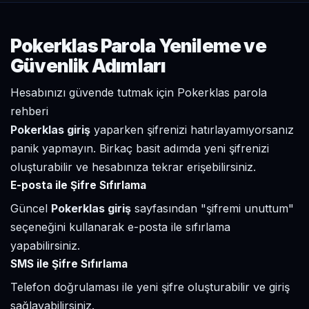
Pokerklas Parola Yenileme ve
Güvenlik Adımları
Hesabınızı güvende tutmak için Pokerklas parola
rehberi
Pokerklas giriş
yaparken şifrenizi hatırlayamıyorsanız
panik yapmayın. Birkaç basit adımda yeni şifrenizi
oluşturabilir ve hesabınıza tekrar erişebilirsiniz.
E-posta ile Şifre Sıfırlama
Güncel
Pokerklas giriş
sayfasından "şifremi unuttum"
seçeneğini kullanarak e-posta ile sıfırlama
yapabilirsiniz.
SMS ile Şifre Sıfırlama
Telefon doğrulaması ile yeni şifre oluşturabilir ve giriş
sağlayabilirsiniz.