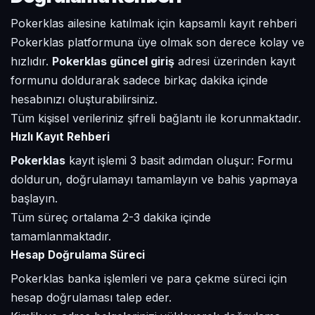
Pokerklas ailesine katılmak için kapsamlı kayıt rehberi
Pokerklas platformuna üye olmak son derece kolay ve
hızlıdır.
Pokerklas güncel giriş
adresi üzerinden kayıt
formunu doldurarak sadece birkaç dakika içinde
hesabınızı oluşturabilirsiniz.
Tüm kişisel verileriniz şifreli bağlantı ile korunmaktadır.
Hızlı Kayıt Rehberi
Pokerklas
kayıt işlemi 3 basit adımdan oluşur: Formu
doldurun, doğrulamayı tamamlayın ve bahis yapmaya
başlayın.
Tüm süreç ortalama 2-3 dakika içinde
tamamlanmaktadır.
Hesap Doğrulama Süreci
Pokerklas banka işlemleri ve para çekme süreci için
hesap doğrulaması talep eder.