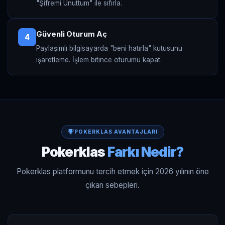
"Şifremi Unuttum" ile sıfırla.
Güvenli Oturum Aç
4
Paylaşımlı bilgisayarda "beni hatırla" kutusunu
işaretleme. İşlem bitince oturumu kapat.
POKERKLAS AVANTAJLARI
Pokerklas
Farkı Nedir?
Pokerklas platformunu tercih etmek için 2026 yılının öne
çıkan sebepleri.