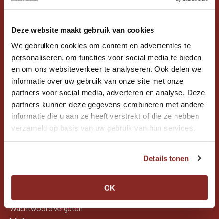
Dakconcurrent
menu
menu
Dorpsstraat 27
7136 LE Zieuwent
menu
menu
Deze website maakt gebruik van cookies
KvK-nr: 08057945
menu
We gebruiken cookies om content en advertenties te
BTW-nr: NL001387725B74
personaliseren, om functies voor social media te bieden
Contact
en om ons websiteverkeer te analyseren. Ook delen we
Tel:
0544-352188
informatie over uw gebruik van onze site met onze
Mobiel:
06-53165396
partners voor social media, adverteren en analyse. Deze
Mail: info@dakconcurrent.nl
partners kunnen deze gegevens combineren met andere
Klantenservice
informatie die u aan ze heeft verstrekt of die ze hebben
Algemene voorwaarden
verzameld op basis van uw gebruik van hun services.
Leveringsvoorwaarden
Retourvoorwaarden
menu
menu
Garantievoorwaarden
Details tonen
Cookieverklaring
Privacy policy
Herroepingsformulier
OK
Contactformulier
Wachtwoord vergeten