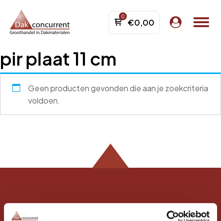
€
0,00
pir plaat 11 cm
menu
menu
Geen producten gevonden die aan je zoekcriteria
menu
voldoen.
menu
menu
Adres
menu
menu