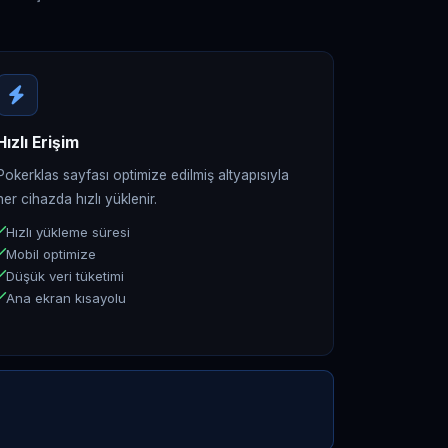
Hızlı Erişim
Pokerklas sayfası optimize edilmiş altyapısıyla
her cihazda hızlı yüklenir.
Hızlı yükleme süresi
Mobil optimize
Düşük veri tüketimi
Ana ekran kısayolu