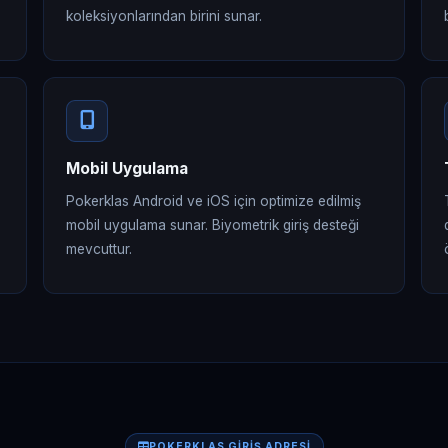
koleksiyonlarından birini sunar.
Mobil Uygulama
Pokerklas Android ve iOS için optimize edilmiş
mobil uygulama sunar. Biyometrik giriş desteği
mevcuttur.
POKERKLAS GIRIŞ ADRESI