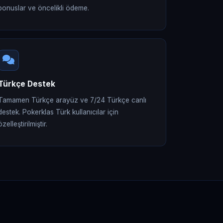
bonuslar ve öncelikli ödeme.
Türkçe Destek
Tamamen Türkçe arayüz ve 7/24 Türkçe canlı
destek. Pokerklas Türk kullanıcılar için
özelleştirilmiştir.