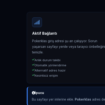
Aktif Bağlantı
Pokerklas giriş adresi şu an çalışıyor. Sorun
yaşarsan sayfayı yenile veya tarayıcı önbelleğin
temizle.
Anlık durum takibi
Otomatik yönlendirme
Alternatif adres hazır
Kesintisiz erişim
İpucu
Bu sayfayı yer imlerine ekle.
Pokerklas
adres değ