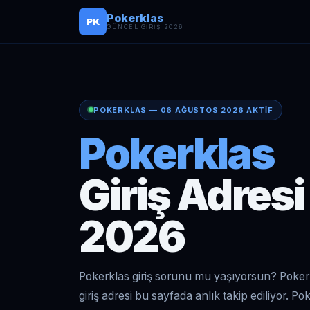
Pokerklas
PK
GÜNCEL GIRIŞ 2026
POKERKLAS — 06 AĞUSTOS 2026 AKTIF
Pokerklas
Giriş Adresi
2026
Pokerklas giriş sorunu mu yaşıyorsun? Poker
giriş adresi bu sayfada anlık takip ediliyor. Po