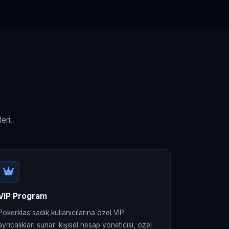
eri.
VIP Program
Pokerklas sadık kullanıcılarına özel VIP
ayrıcalıkları sunar: kişisel hesap yöneticisi, özel