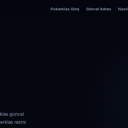
Pokerklas Giriş
Güncel Adres
Nasıl 
klas güncel
kerklas resmi