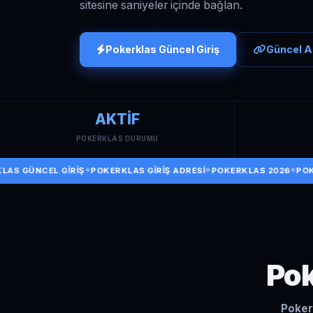
sitesine saniyeler içinde bağlan.
Pokerklas Güncel Giriş
Güncel A
AKTİF
POKERKLAS DURUMU
 GÜNCEL GIRIŞ
POKERKLAS GIRIŞ ADRESI
POKERKLAS 2026
POKERK
Po
Poker