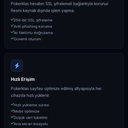
Pokerklas hesabın SSL şifrelemeli bağlantıyla korunur.
Resmi kaynak dışında işlem yapma.
256-bit SSL şifreleme
Anti-phishing koruma
İki faktörlü doğrulama
Güvenli oturum
Hızlı Erişim
Pokerklas sayfası optimize edilmiş altyapısıyla her
cihazda hızlı yüklenir.
Hızlı yükleme süresi
Mobil optimize
Düşük veri tüketimi
Ana ekran kısayolu