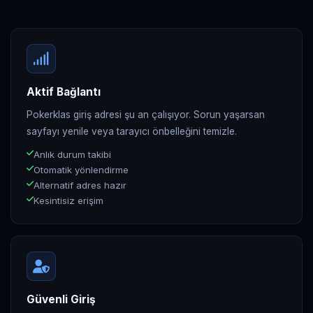
Aktif Bağlantı
Pokerklas giriş adresi şu an çalışıyor. Sorun yaşarsan
sayfayı yenile veya tarayıcı önbelleğini temizle.
Anlık durum takibi
Otomatik yönlendirme
Alternatif adres hazır
Kesintisiz erişim
Güvenli Giriş