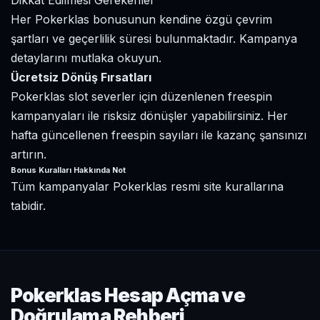
Dikkat Edilmesi Gerekenler
Her Pokerklas bonusunun kendine özgü çevrim
şartları ve geçerlilik süresi bulunmaktadır. Kampanya
detaylarını mutlaka okuyun.
Ücretsiz Dönüş Fırsatları
Pokerklas slot severler için düzenlenen freespin
kampanyaları ile risksiz dönüşler yapabilirsiniz. Her
hafta güncellenen freespin sayıları ile kazanç şansınızı
artırın.
Bonus Kuralları Hakkında Not
Tüm kampanyalar Pokerklas resmi site kurallarına
tabidir.
Pokerklas Hesap Açma ve
Doğrulama Rehberi