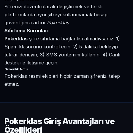
Şifrenizi düzenli olarak değiştirmek ve farklı
platformlarda aynı şifreyi kullanmamak hesap
güvenliğinizi artırır.
Pokerklas
Sıfırlama Sorunları
Pokerklas
şifre sıfırlama bağlantısı almadıysanız: 1)
Spam klasörünü kontrol edin, 2) 5 dakika bekleyip
tekrar deneyin, 3) SMS yöntemini kullanın, 4) Canlı
destek ile iletişime geçin.
Güvenlik Notu
Pokerklas resmi ekipleri hiçbir zaman şifrenizi talep
etmez.
Pokerklas Giriş Avantajları ve
Özellikleri