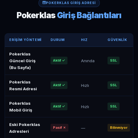
POKERKLAS GIRIŞ ADRESI
Pokerklas
Giriş Bağlantıları
ERIŞIM YÖNTEMI
DURUM
HIZ
GÜVENLIK
Pokerklas
Güncel Giriş
Aktif ✓
Anında
SSL
(Bu Sayfa)
Pokerklas
Aktif ✓
Hızlı
SSL
Resmi Adresi
Pokerklas
Aktif ✓
Hızlı
SSL
Mobil Giriş
Eski Pokerklas
Pasif ✗
—
Bilinmiyor
Adresleri