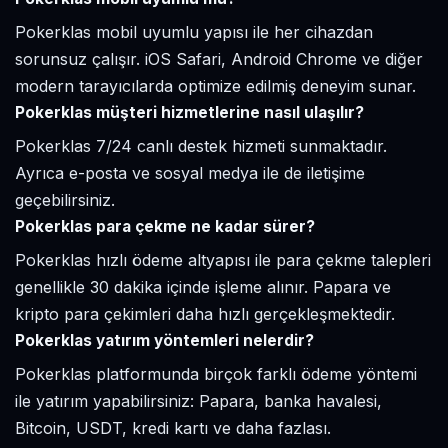
Pokerklas mobil uyumlu yapısı ile her cihazdan
sorunsuz çalışır. iOS Safari, Android Chrome ve diğer
modern tarayıcılarda optimize edilmiş deneyim sunar.
Pokerklas müşteri hizmetlerine nasıl ulaşılır?
Pokerklas 7/24 canlı destek hizmeti sunmaktadır.
Ayrıca e-posta ve sosyal medya ile de iletişime
geçebilirsiniz.
Pokerklas para çekme ne kadar sürer?
Pokerklas hızlı ödeme altyapısı ile para çekme talepleri
genellikle 30 dakika içinde işleme alınır. Papara ve
kripto para çekimleri daha hızlı gerçekleşmektedir.
Pokerklas yatırım yöntemleri nelerdir?
Pokerklas platformunda birçok farklı ödeme yöntemi
ile yatırım yapabilirsiniz: Papara, banka havalesi,
Bitcoin, USDT, kredi kartı ve daha fazlası.