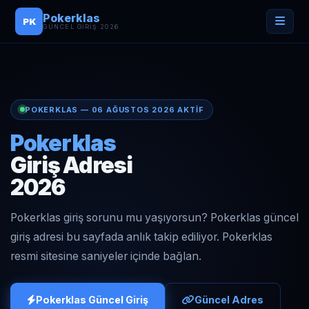
Pokerklas
PK
GÜNCEL GIRIŞ 2026
POKERKLAS — 06 AĞUSTOS 2026 AKTIF
Pokerklas
Giriş Adresi
2026
Pokerklas giriş sorunu mu yaşıyorsun? Pokerklas güncel
giriş adresi bu sayfada anlık takip ediliyor. Pokerklas
resmi sitesine saniyeler içinde bağlan.
Pokerklas Güncel Giriş
Güncel Adres