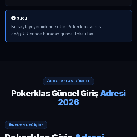
İpucu
Bu sayfayı yer imlerine ekle.
Pokerklas
adres
değişikliklerinde buradan güncel linke ulaş.
POKERKLAS GÜNCEL
Pokerklas Güncel Giriş
Adresi
2026
NEDEN DEĞIŞIR?