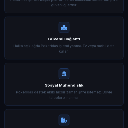
güvenliği artırır.
Güvenli Bağlantı
Halka açık ağda Pokerklas işlemi yapma. Ev veya mobil data
kullan.
Sosyal Mühendislik
Pokerklas destek ekibi hiçbir zaman şifre istemez. Böyle
taleplere inanma.