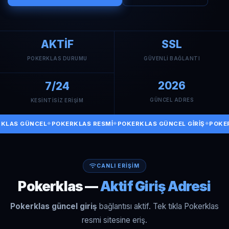
AKTİF
SSL
POKERKLAS DURUMU
GÜVENLI BAĞLANTI
2026
7/24
GÜNCEL ADRES
KESINTISIZ ERIŞIM
LAS GÜNCEL
POKERKLAS RESMI
POKERKLAS GÜNCEL GIRIŞ
POKERK
CANLI ERIŞIM
Pokerklas —
Aktif Giriş Adresi
Pokerklas güncel giriş
bağlantısı aktif. Tek tıkla Pokerklas
resmi sitesine eriş.