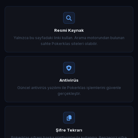
Resmi Kaynak
Yalnızca bu sayfadaki linki kullan. Arama motorundan bulunan
sahte Pokerklas siteleri olabilir.
Antivirüs
Güncel antivirüs yazılımı ile Pokerklas işlemlerini güvenle
gerçekleştir.
Şifre Tekrarı
Pokerklas şifreni başka platformlarda kullanma. Benzersiz şifre