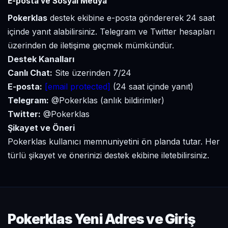
E-posta ve Sosyal Medya
Pokerklas
destek ekibine e-posta göndererek 24 saat
içinde yanıt alabilirsiniz. Telegram ve Twitter hesapları
üzerinden de iletişime geçmek mümkündür.
Destek Kanalları
Canlı Chat:
Site üzerinden 7/24
E-posta:
[email protected]
(24 saat içinde yanıt)
Telegram:
@Pokerklas (anlık bildirimler)
Twitter:
@Pokerklas
Şikayet ve Öneri
Pokerklas kullanıcı memnuniyetini ön planda tutar. Her
türlü şikayet ve önerinizi destek ekibine iletebilirsiniz.
Pokerklas Yeni Adres ve Giriş