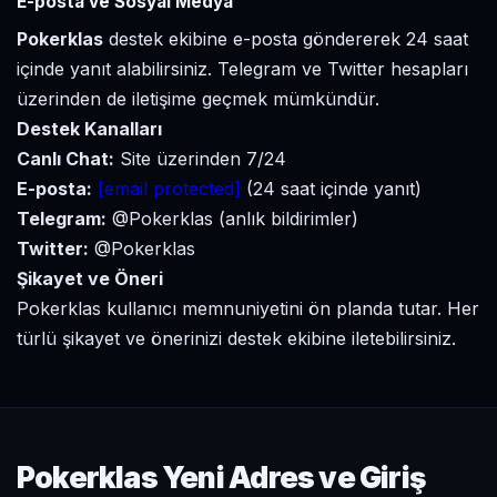
E-posta ve Sosyal Medya
Pokerklas
destek ekibine e-posta göndererek 24 saat
içinde yanıt alabilirsiniz. Telegram ve Twitter hesapları
üzerinden de iletişime geçmek mümkündür.
Destek Kanalları
Canlı Chat:
Site üzerinden 7/24
E-posta:
[email protected]
(24 saat içinde yanıt)
Telegram:
@Pokerklas (anlık bildirimler)
Twitter:
@Pokerklas
Şikayet ve Öneri
Pokerklas kullanıcı memnuniyetini ön planda tutar. Her
türlü şikayet ve önerinizi destek ekibine iletebilirsiniz.
Pokerklas Yeni Adres ve Giriş