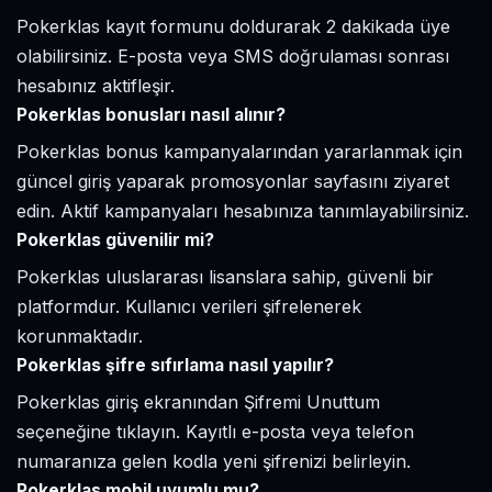
Pokerklas kayıt formunu doldurarak 2 dakikada üye
olabilirsiniz. E-posta veya SMS doğrulaması sonrası
hesabınız aktifleşir.
Pokerklas bonusları nasıl alınır?
Pokerklas bonus kampanyalarından yararlanmak için
güncel giriş yaparak promosyonlar sayfasını ziyaret
edin. Aktif kampanyaları hesabınıza tanımlayabilirsiniz.
Pokerklas güvenilir mi?
Pokerklas uluslararası lisanslara sahip, güvenli bir
platformdur. Kullanıcı verileri şifrelenerek
korunmaktadır.
Pokerklas şifre sıfırlama nasıl yapılır?
Pokerklas giriş ekranından Şifremi Unuttum
seçeneğine tıklayın. Kayıtlı e-posta veya telefon
numaranıza gelen kodla yeni şifrenizi belirleyin.
Pokerklas mobil uyumlu mu?