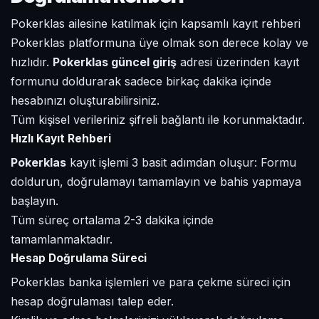
Pokerklas ailesine katılmak için kapsamlı kayıt rehberi
Pokerklas platformuna üye olmak son derece kolay ve
hızlıdır.
Pokerklas güncel giriş
adresi üzerinden kayıt
formunu doldurarak sadece birkaç dakika içinde
hesabınızı oluşturabilirsiniz.
Tüm kişisel verileriniz şifreli bağlantı ile korunmaktadır.
Hızlı Kayıt Rehberi
Pokerklas
kayıt işlemi 3 basit adımdan oluşur: Formu
doldurun, doğrulamayı tamamlayın ve bahis yapmaya
başlayın.
Tüm süreç ortalama 2-3 dakika içinde
tamamlanmaktadır.
Hesap Doğrulama Süreci
Pokerklas banka işlemleri ve para çekme süreci için
hesap doğrulaması talep eder.