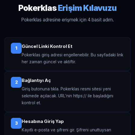
Pokerklas
Erişim Kılavuzu
Pokerklas adresine erişmek için 4 basit adım.
Güncel Linki Kontrol Et
1
Pokerklas giriş adresi engellenebilir. Bu sayfadaki link
her zaman güncel ve aktiftir.
Bağlantıyı Aç
2
Giriş butonuna tıkla. Pokerklas resmi sitesi yeni
sekmede açılacak. URL'nin https:// ile başladığını
kontrol et.
Hesabına Giriş Yap
3
Kayıtlı e-posta ve şifreni gir. Şifreni unuttuysan