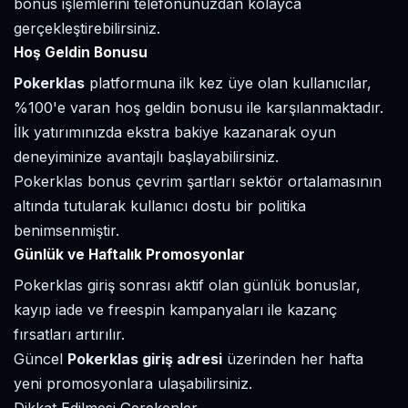
bonus işlemlerini telefonunuzdan kolayca
gerçekleştirebilirsiniz.
Hoş Geldin Bonusu
Pokerklas
platformuna ilk kez üye olan kullanıcılar,
%100'e varan hoş geldin bonusu ile karşılanmaktadır.
İlk yatırımınızda ekstra bakiye kazanarak oyun
deneyiminize avantajlı başlayabilirsiniz.
Pokerklas bonus çevrim şartları sektör ortalamasının
altında tutularak kullanıcı dostu bir politika
benimsenmiştir.
Günlük ve Haftalık Promosyonlar
Pokerklas giriş sonrası aktif olan günlük bonuslar,
kayıp iade ve freespin kampanyaları ile kazanç
fırsatları artırılır.
Güncel
Pokerklas giriş adresi
üzerinden her hafta
yeni promosyonlara ulaşabilirsiniz.