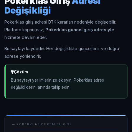
Pokerklas Giriş
Adresi
Değişikliği
Pokerklas giriş adresi BTK kararları nedeniyle değişebilir.
Platform kapanmaz;
Pokerklas güncel giriş adresiyle
hizmete devam eder.
Bu sayfayı kaydedin. Her değişiklikte güncellenir ve doğru
adrese yönlendirir.
Çözüm
Bu sayfayı yer imlerinize ekleyin. Pokerklas adres
değişikliklerini anında takip edin.
— POKERKLAS DURUM BILGISI