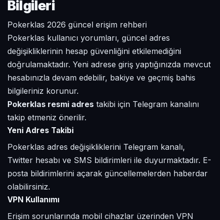
Bilgileri
Pokerklas 2026 güncel erişim rehberi
Pokerklas kullanıcı yorumları, güncel adres
değişikliklerinin hesap güvenliğini etkilemediğini
doğrulamaktadır. Yeni adrese giriş yaptığınızda mevcut
hesabınızla devam edebilir, bakiye ve geçmiş bahis
bilgileriniz korunur.
Pokerklas resmi adres
takibi için Telegram kanalını
takip etmeniz önerilir.
Yeni Adres Takibi
Pokerklas adres değişikliklerini Telegram kanalı,
Twitter hesabı ve SMS bildirimleri ile duyurmaktadır. E-
posta bildirimlerini açarak güncellemelerden haberdar
olabilirsiniz.
VPN Kullanımı
Erişim sorunlarında mobil cihazlar üzerinden VPN