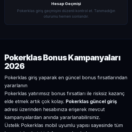
Hesap Geçmişi
Pokerklas giriş geçmişini düzenli kontrol et. Tanımadığın
oturumu hemen sonlandır.
Pokerklas Bonus Kampanyaları
2026
Pokerklas giriş yaparak en güncel bonus fırsatlarından
yararlanın
Pokerklas yatırımsız bonus fırsatları ile risksiz kazanç
elde etmek artık çok kolay.
Pokerklas güncel giriş
adresi üzerinden hesabınıza erişerek mevcut
kampanyalardan anında yararlanabilirsiniz.
Üstelik Pokerklas mobil uyumlu yapısı sayesinde tüm