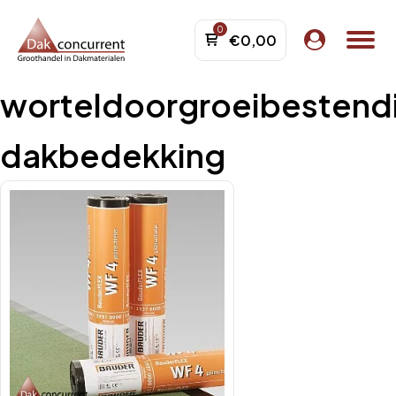
€
0,00
worteldoorgroeibestend
menu
menu
dakbedekking
menu
menu
menu
menu
menu