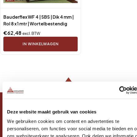
menu
menu
Bauderflex WF 4 | SBS | Dik 4 mm |
menu
menu
Rol 8 x 1 mtr | Wortelbestendig
menu
€
62,48
excl. BTW
IN WINKELWAGEN
menu
menu
Deze website maakt gebruik van cookies
Adres
We gebruiken cookies om content en advertenties te
Dakconcurrent
personaliseren, om functies voor social media te bieden en 
Dorpsstraat 27
ons websiteverkeer te analyseren. Ook delen we informatie 