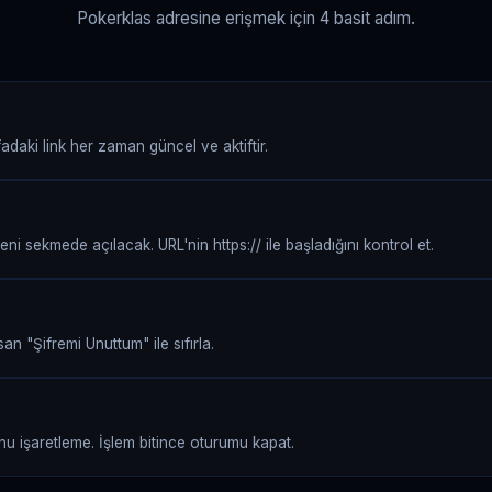
Pokerklas adresine erişmek için 4 basit adım.
fadaki link her zaman güncel ve aktiftir.
eni sekmede açılacak. URL'nin https:// ile başladığını kontrol et.
san "Şifremi Unuttum" ile sıfırla.
unu işaretleme. İşlem bitince oturumu kapat.