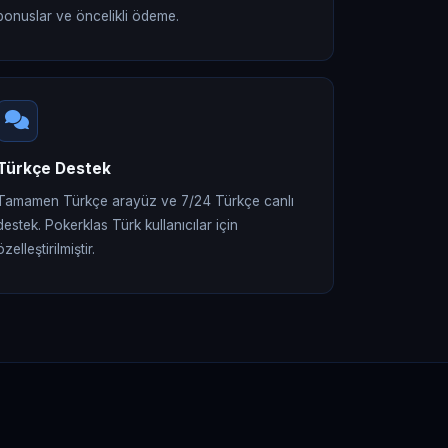
bonuslar ve öncelikli ödeme.
Türkçe Destek
Tamamen Türkçe arayüz ve 7/24 Türkçe canlı
destek. Pokerklas Türk kullanıcılar için
özelleştirilmiştir.