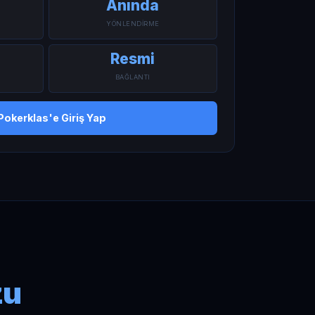
Anında
YÖNLENDIRME
Resmi
BAĞLANTI
Pokerklas'e Giriş Yap
zu